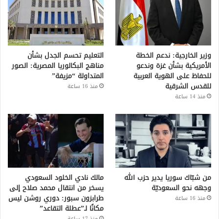
وزير الخارجية: ندعم الخطة
التعليم تحسم الجدل بشأن
الأمريكية بشأن غزة وندعو
مناهج البكالوريا المصرية: الصور
للحفاظ على الهوية العربية
المتداولة “مزيفة”
للقدس الشرقية
منذ 16 ساعة
منذ 14 ساعة
من شبّاك سوريا يدير حزب الله
مالك نادي الخلود السعودي
وجهه نحو السعوديّة
يسخر من انتقال محمد صلاح إلى
طرابزون سبور: دوري روشن ليس
منذ 16 ساعة
مكانًا لـ”عطلة التقاعد”
منذ 17 ساعة