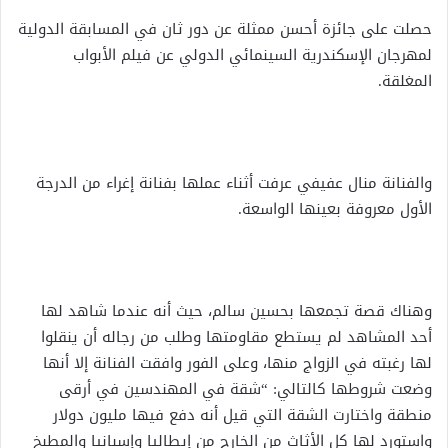
حصلت على جائزة أحسن ممثلة عن دور ثان في المسابقة الدولية
لمهرجان الإسكندرية السينمائي الدولي عن فيلم الأبواب
المغلقة.
والفنانة منال عفيفي عرفت أثناء عملها بفنانة إغراء من الدرجة
الأول معروفة بعينها الواسعة.
وهناك قصة تجمعها بحسين سالم، حيث أنه عندما شاهد لها
أحد المشاهد لم يستطع مقاومتها وطلب من رجاله أن ينقلوا
لها رغبته في الزواج منها، وعلى الفور وافقت الفنانة إلا أنها
وضعت شروطها كالتالي: “شقة في المهندسين في أرقى
منطقة واختارت الشقة التي قيل أنه دفع فيها مليون دولار
واستورد لها كل الأثاث من الخارج من إيطاليا وإسبانيا والمطبخ