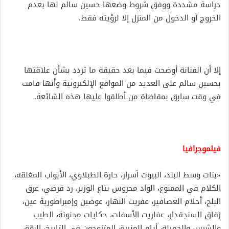
حراسة مشددة ووفق شروط وضعها حسين سالم لها بعدم
الخروج أو الدخول من المنزل إلا لرؤيته فقط.
إلا أن الفنانة أوضحت فيما بعد حقيقة ما تردد بشأن علاقتها
بحسين سالم على العديد من المواقع الإلكترونية وأنها قامت
في وقت سابق بمقاضاة من أطلقوا عليها هذه الشائعة.
فيلموجرافيا
«بنات وسط البلد، البيوت أسرار، حارة الطبلاوي، الأبواب المغلقة،
الكلام في الممنوع، الواد محروس بتاع الوزير، رد قرضي، عرق
البلح، أحلام العصافير، عفريت النهار، عوضين وإمبراطورية عين،
زقاق السنجقدار، عفاريت الأسفلت، حكايات مجنونة، الطيب
والشرس والجميلة، أيام المنيرة، المتزوجون في التاريخ، النوّة،