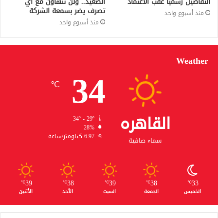
التفاصيل رسميًا عقب الاعتماد
الصعيد.. ولن نتهاون مع أي
تصرف يضر بسمعة الشركة
منذ أسبوع واحد
منذ أسبوع واحد
Weather
34
℃
القاهره
34º - 29º
28%
6.97 كيلومتر/ساعة
سماء صافية
39
38
39
38
33
℃
℃
℃
℃
℃
الخميس
الجمعة
السبت
الأحد
الأثنين