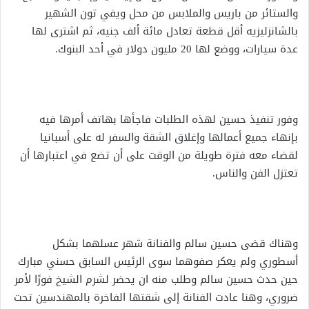
والستائر من باريس والملابس من محل ويفي تون الشهير
بالشانزليزيه أقل قطعة تعادل مائة ألف جنيه، ثم اشترى لها
عدة سيارات، ووضع لها 20 مليون دولار في أحد البنوك.
وفور تنفيذ حسين لهذه الطلبات فاجأها بهاتف أمرها فيه
بإنهاء جميع أعمالها وإغلاق الشقة والسفر له على أسبانيا
لقضاء معه فترة طويلة من الوقت على أن تضع في اعتبارها أن
تعتزل الفن والناس.
وهناك قضى حسين سالم والفنانة شهر عسلهما بشكل
أسطوري ولم يعكر صفوهما سوى الرئيس السابق حسني مبارك
حين حدث حسين سالم وطلب منه ان يحضر لشرم الشيخ فورًا لأمر
ضروري، وهنا عادت الفنانة إلى شقتها الفاخرة بالمهندسين تحت