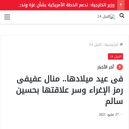
وزير الخارجية: ندعم الخطة الأمريكية بشأن غزة وندعو للحفاظ على الهوية العربية للقدس الشرقية
بحث
الق
عن
الرئيسية
/
النيل 24
النيل 24
أخر الأخبار
فى عيد ميلادها.. منال عفيفى
رمز الإغراء وسر علاقتها بحسين
سالم
27 مايو، 2021