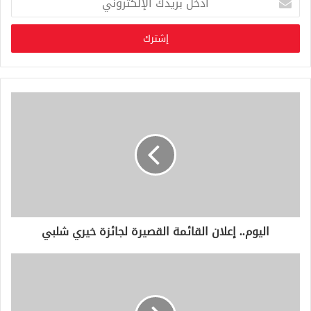
د
خ
ل
ب
ر
ي
د
ك
ا
ل
إ
ل
ك
ت
ر
و
اليوم.. إعلان القائمة القصيرة لجائزة خيري شلبي
ن
ي