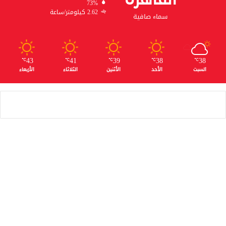
73%
2.62 كيلومتر/ساعة
سماء صافية
43
41
39
38
38
℃
℃
℃
℃
℃
السبت
الأحد
الأثنين
الثلاثاء
الأربعاء