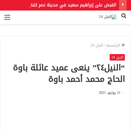
القبض على إبراهيم سعيد في مدينة نصر لتنفيذ حكمين قضائيين بـ460 ألف جنيه في قضايا نفقة
بحث
الق
عن
الرئيسية
/
النيل 24
النيل 24
“النيل٢٤” ينعى عميد عائلة باوة
الحاج محمد أحمد باوة
21 يوليو، 2021