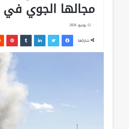
مجالها الجوي في ا
12 يونيو، 2026
فيسبوك
تويتر
لينكدإن
‏Tumblr
بينتيريست
شاركها