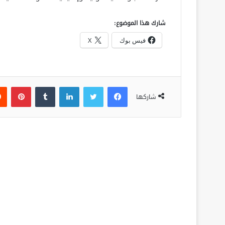
شارك هذا الموضوع:
فيس بوك
X
فيسبوك
تويتر
لينكدإن
‏Tumblr
بينتيريست
شاركها