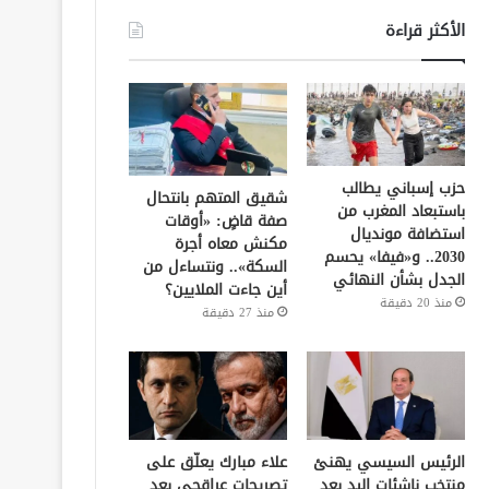
الأكثر قراءة
حزب إسباني يطالب
شقيق المتهم بانتحال
باستبعاد المغرب من
صفة قاضٍ: «أوقات
استضافة مونديال
مكنش معاه أجرة
2030.. و«فيفا» يحسم
السكة».. ونتساءل من
الجدل بشأن النهائي
أين جاءت الملايين؟
منذ 20 دقيقة
منذ 27 دقيقة
الرئيس السيسي يهنئ
علاء مبارك يعلّق على
منتخب ناشئات اليد بعد
تصريحات عراقجي بعد