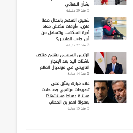
بشأن النهائي
منذ 20 دقيقة
شقيق المتهم بانتحال صفة
قاضٍ: «أوقات مكنش معاه
أجرة السكة».. ونتساءل من
أين جاءت الملايين؟
منذ 27 دقيقة
الرئيس السيسي يهنئ منتخب
ناشئات اليد بعد الإنجاز
التاريخي في مونديال العالم
منذ 14 ساعة
علاء مبارك يعلّق على
تصريحات عراقجي بعد حادث
مسيّرة دمياط مستشهدًا
بمقولة لعمر بن الخطاب
منذ 15 ساعة