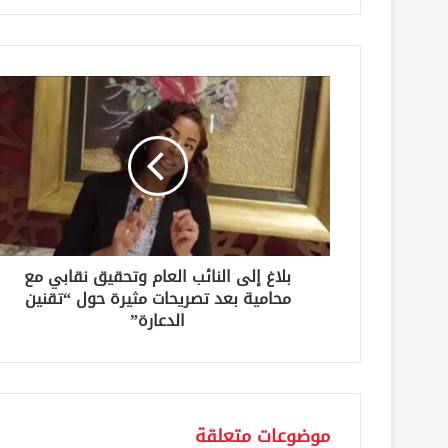
ر
ي
د
ك
ا
ل
إ
ل
ك
ت
ر
و
ن
بلاغ إلى النائب العام وتحقيق نقابي مع
ي
محامية بعد تصريحات مثيرة حول “تقنين
الدعارة”
موضوعات متعلقة