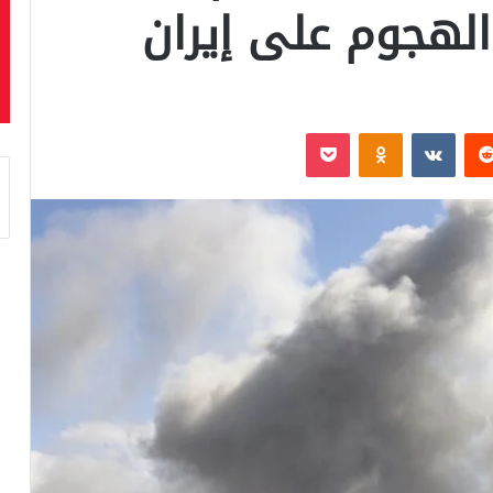
لهجوم على إيران
‏Reddit
‏VKontakte
Odnoklassniki
بوكيت