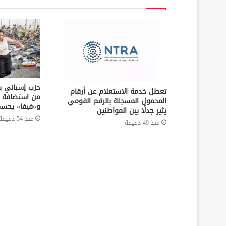
حزب إسباني يط
تعطل خدمة الاستعلام عن أرقام
المحمول المسجلة بالرقم القومي
و«فيفا» يحسم
يثير جدلًا بين المواطنين
منذ 54 دقيقة
منذ 49 دقيقة