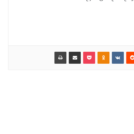
‏Reddit
‏VKontakte
Odnoklassniki
بوكيت
مشاركة عبر البريد
طباعة