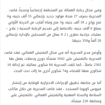
وفى مجال رعاية العمالة غير المنتظمة إجتماعياً وصحياً، قامت
المديرية بصرف 27 منحة مولود جديد بإجمالي 55 ألف جنيه، و6
منح زواج بـ 18 ألف جنيه، و3 منح وفاة أقارب من الدرجة الأولي
بمبلغ 6 آلاف جنيه، بالاضافة إلى تقديم الرعاية الصحية ( علاج –
عمليات جراحية صغرى ) لـ 8 عمال من المسجلين بالإدارة بإجمالي
20 ألفاً و350 جنيها.
وأوضح مدير المديرية أنه فى مجال التفتيش العمالي، فقد قامت
المديرية بالتفتيش على 1042 منشأة دورى وحملات يعمل بها
2302 عاملاً ، كما تلقت المديرية 84 شكوى عمالية، تم إحالة 10
شكاوى منها للقضاء، و74 شكوى أخرى ما زالت تحت البحث.
أما عن متابعة تطبيق الإجراءات الاحترازية للوقاية من إنتشار
فيروس كورونا المستجد ، فقد قامت المديرية من خلال مكاتب
السلامة والصحة المهنية والتفتيش العمالي. بالتفتيش على
ومتابعة 220 منشأة.