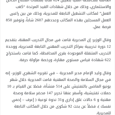
العاملة بمحافظة المنيا بتعيين 624 شاباً بمنشآت القطاع الخاص
والاستثمارى، وذلك من خلال شهادات القيد المرتدة “كعب
العمل” لمكاتب التشغيل التابعة للمديرية، وذلك من بين راغبى
العمل المسجلين بهذه المكاتب وعددهم 2607 شاباً، وتوفير 850
فرصة عمل.
وقال الوزير: إن المديرية قامت فى مجال التدريب المهنة، بتقديم
12 دورة تدريبية بمراكز التدريب المهنى التابعة للمديرية، ووحدة
التدريب المتنقلة الموجودة بقرى المحافظة، كما قامت باستخراج
622 شهادة قياس مستوى مهارة، ورخصة مزاولة حرفة.
وقال وليد الإمام مدير المديرية – في تقريره الشهري للوزير- إنه
في مجال السلامة والصحة المهنية قامت المديرية خلال شهر
يونيو الماضى بالتفتيش على 514 منشأة، فضلا عن القيام بـ 10
حملات تفتيشية، وأسفر عنها تحرير 147 محضر سلامة وصحة
مهنية و 6 حالات غلق إداري و31 ندوة توعية ( إعرف – إحمي
نفسك )، فضلاً عن بحث 92 شكوى من خلال المكاتب التابعة
للمديرية.