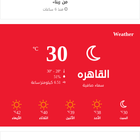
من ربنا»
منذ 6 ساعات
Weather
30
℃
القاهره
30º - 28º
51%
6.51 كيلومتر/ساعة
سماء صافية
42
40
39
38
30
℃
℃
℃
℃
℃
السبت
الأحد
الأثنين
الثلاثاء
الأربعاء