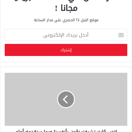
مجانا !
موقع النيل ٢٤ الحصري علي مدار الساعة
أ
د
خ
ل
ب
ر
ي
د
ك
ا
ل
إ
ل
ك
ت
ر
و
لاعب كايزر تشيفز: نؤمن بأنفسنا وبما سنقدمه أمام