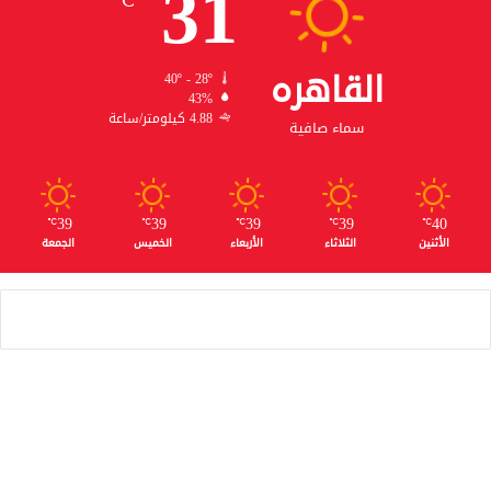
31
℃
القاهره
40º - 28º
43%
4.88 كيلومتر/ساعة
سماء صافية
39
39
39
39
40
℃
℃
℃
℃
℃
الأثنين
الثلاثاء
الأربعاء
الخميس
الجمعة