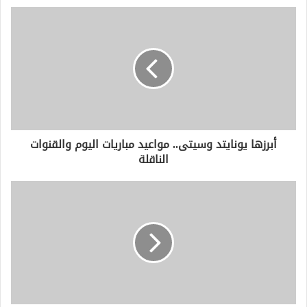
د
ك
ا
ل
إ
ل
ك
ت
ر
و
أبرزها يونايتد وسيتى.. مواعيد مباريات اليوم والقنوات
ن
الناقلة
ي