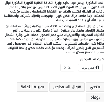
نعت الدكتورة ايناس عبد الدايم وزيرة الثقافة الكاتبة الكبيرة الدكتورة نوال
السعداوى التى غيبها الموت اليوم الاحد 21 مارس عن عمر يناهز 90 عام
وقالت ان الراحلة اهتمت بالكثير من القضايا الاجتماعية ووضعت مؤلفات
تضمتنت اراءا صنعت حراكا فكريا كبيرا ، وتوجهت بالعزاء لأسرتها وأصدقائها
داعية الله أن يتغمد الفقيدة برحمته .
يذكر ان نوال السعداوى ولدت عام 1931، طبيبة وكاتبة وروائية مدافعة عن
حقوق الإنسان بشكل عام وحقوق المرأة بشكل خاص، واحدة من أهم
الكاتبات المصريات والأفريقيات على مصر العصور، حصلت على جائزة الشمال
والجنوب من مجلس أوروبا وفازت بجائزة إينانا الدولية من بلجيكا، كما نالت
جائزة شون ماكبرايد للسلام من المكتب الدولى للسلام فى سويسرا ، تعد
أشهر من نادى بتحرير المرأة ، وضعت مؤلفات حققت صدى واسعا لتناولها
قضايا المجتمع بشكل مختلف .
شارك هذا الموضوع:
فيس بوك
X
تنعي
نوال السعداوى
وزيرة الثقافة
وفاة