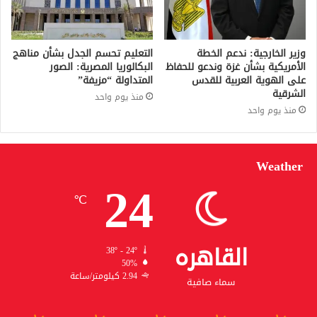
وزير الخارجية: ندعم الخطة
التعليم تحسم الجدل بشأن مناهج
الأمريكية بشأن غزة وندعو للحفاظ
البكالوريا المصرية: الصور
على الهوية العربية للقدس
المتداولة “مزيفة”
الشرقية
منذ يوم واحد
منذ يوم واحد
Weather
24
℃
القاهره
38º - 24º
50%
2.94 كيلومتر/ساعة
سماء صافية