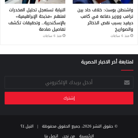
واشنطن بوست: خلاف حاد بين
النيابة تستعجل تحليل المخدرات
ترامب ووزير دفاعه في كامب
لمتهم «مذبحة الإبراهيمية»
ديفيد بسبب نقص الذخائر
بالإسكندرية.. وتحقيقات تكشف
والصواريخ
تفاصيل صادمة
منذ 6 ساعات
منذ 6 ساعات
لمتابعة أخر الاخبار الحصرية
أدخل
بريدك
الإلكتروني
© حقوق النشر 2026، جميع الحقوق محفوظة |
النيل ٢٤
الرئيسية
من نحن
اتصل بنا