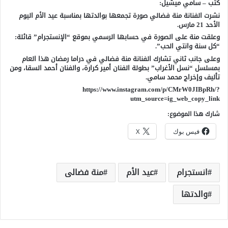
كتب – سامي ميشيل:
نشرت الفنانة منة فضالي صورة تجمعها بوالدتها بمناسبة عيد الأم اليوم
الأحد 21 مارس.
وعلقت منة على الصورة في حسابها الرسمي بموقع “الإنستجرام” قائلة:
“كل سنة وانتي الحب”.
وعلى جانب ثاني تشارك الفنانة منة فضالي في دراما رمضان هذا العام
بمسلسل “نسل الأغراب” بطولة الفنان أمير كرارة، والفنان أحمد السقا، ومن
تأليف وإخراج محمد سامي.
https://www.instagram.com/p/CMrW0JIBpRh/?
utm_source=ig_web_copy_link
شارك هذا الموضوع:
فيس بوك
X
انستجرام
عيد الأم
منة فضالى
والدتها