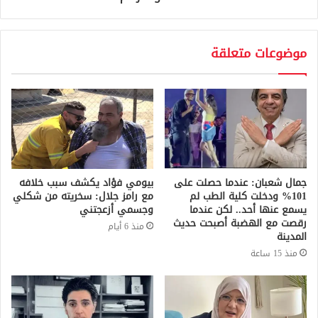
موضوعات متعلقة
جمال شعبان: عندما حصلت على
بيومي فؤاد يكشف سبب خلافه
101% ودخلت كلية الطب لم
مع رامز جلال: سخريته من شكلي
يسمع عنها أحد.. لكن عندما
وجسمي أزعجتني
رقصت مع الهضبة أصبحت حديث
منذ 6 أيام
المدينة
منذ 15 ساعة