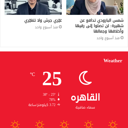
شمس البارودي تدافع عن
غيّري جرش ولا تتغيّري
شهيرة: لن تصلوا إلى رقيها
منذ أسبوع واحد
وأخلاقها وجمالها
منذ أسبوع واحد
Weather
25
℃
القاهره
38º - 25º
78%
3.72 كيلومتر/ساعة
سماء صافية