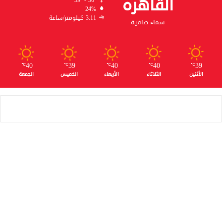
القاهره
39º - 30º
24%
3.11 كيلومتر/ساعة
سماء صافية
40
39
40
40
39
℃
℃
℃
℃
℃
الأثنين
الثلاثاء
الأربعاء
الخميس
الجمعة