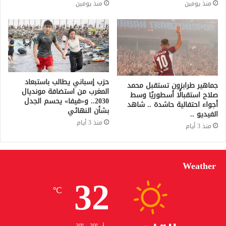
منذ يومين
منذ يومين
حزب إسباني يطالب باستبعاد
جماهير طرابزون تستقبل محمد
المغرب من استضافة مونديال
صلاح استقبالًا أسطوريًا وسط
2030.. و«فيفا» يحسم الجدل
أجواء احتفالية حاشدة .. شاهد
بشأن النهائي
الفيديو ..
منذ 3 أيام
منذ 3 أيام
Weather
32
℃