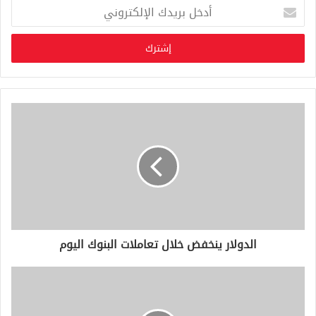
أ
د
خ
ل
ب
ر
ي
د
ك
ا
ل
إ
ل
ك
ت
ر
و
الدولار ينخفض خلال تعاملات البنوك اليوم
ن
ي