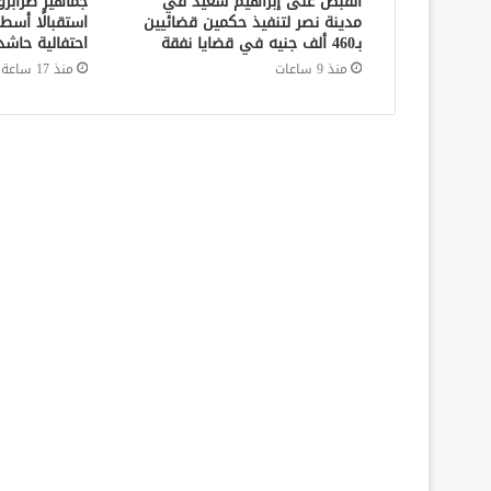
القبض على إبراهيم سعيد في
جماهير طرابز
مدينة نصر لتنفيذ حكمين قضائيين
استقبالًا أسط
بـ460 ألف جنيه في قضايا نفقة
احتفالية حاشد
منذ 9 ساعات
منذ 17 ساعة