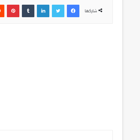
فيسبوك
تويتر
لينكدإن
‏Tumblr
بينتيريست
شاركها