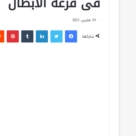
فى قرعة الأبطال
19 مارس، 2021
فيسبوك
تويتر
لينكدإن
‏Tumblr
بينتيريست
شاركها