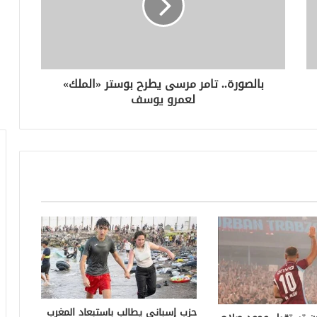
بالصورة.. تامر مرسى يطرح بوستر «الملك»
لعمرو يوسف
حزب إسباني يطالب باستبعاد المغرب