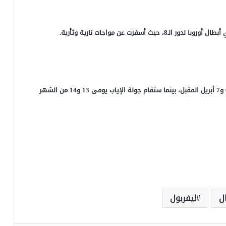
أسفرت عن مواجات نارية وثأرية.
ومن المقرر أن تقام مباريات الذهاب في دور الثمانية يومى 6 و7 أبريل المقبل، بينما ستقام جولة الإياب يومى 13 و14 من الشهر
ل
ليفربول