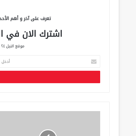
تعرف على آخر و أهم الأحد
اشترك الان في الق
موقع النيل ٢٤ الحصري علي مدار الساعة
أ
د
خ
ل
ب
ر
ي
د
ك
ا
ل
إ
ل