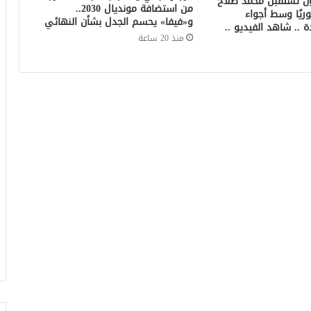
ون تستقبل محمد صلاح
من استضافة مونديال 2030..
وريًا وسط أجواء
و«فيفا» يحسم الجدل بشأن النهائي
ة .. شاهد الفيديو ..
منذ 20 ساعة