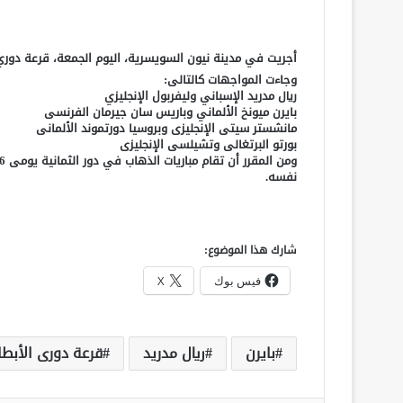
أجريت في مدينة نيون السويسرية، اليوم الجمعة، قرعة دوري أبطال أوروبا لدور الـ8، حيث 
وجاءت المواجهات كالتالى:
ريال مدريد الإسباني وليفربول الإنجليزي
بايرن ميونخ الألماني وباريس سان جيرمان الفرنسى
مانشستر سيتى الإنجليزى وبروسيا دورتموند الألمانى
بورتو البرتغالى وتشيلسى الإنجليزى
نفسه.
شارك هذا الموضوع:
فيس بوك
X
بايرن
ريال مدريد
قرعة دورى الأبطا