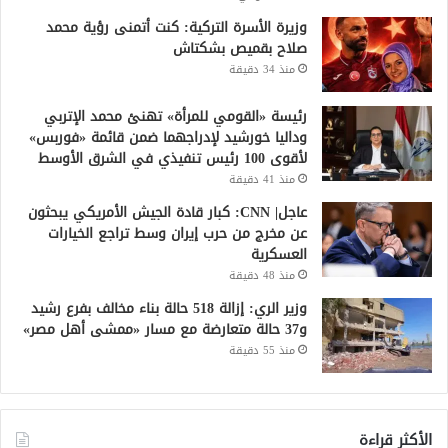
وزيرة الأسرة التركية: كنت أتمنى رؤية محمد
صلاح بقميص بشكتاش
منذ 34 دقيقة
رئيسة «القومي للمرأة» تهنئ محمد الإتربي
وداليا خورشيد لإدراجهما ضمن قائمة «فوربس»
لأقوى 100 رئيس تنفيذي في الشرق الأوسط
منذ 41 دقيقة
عاجل| CNN: كبار قادة الجيش الأمريكي يبحثون
عن مخرج من حرب إيران وسط تراجع الخيارات
العسكرية
منذ 48 دقيقة
وزير الري: إزالة 518 حالة بناء مخالف بفرع رشيد
و37 حالة متعارضة مع مسار «ممشى أهل مصر»
منذ 55 دقيقة
الأكثر قراءة