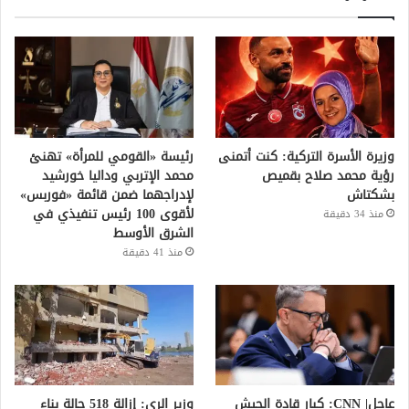
وزيرة الأسرة التركية: كنت أتمنى
رئيسة «القومي للمرأة» تهنئ
رؤية محمد صلاح بقميص
محمد الإتربي وداليا خورشيد
بشكتاش
لإدراجهما ضمن قائمة «فوربس»
لأقوى 100 رئيس تنفيذي في
منذ 34 دقيقة
الشرق الأوسط
منذ 41 دقيقة
عاجل| CNN: كبار قادة الجيش
وزير الري: إزالة 518 حالة بناء