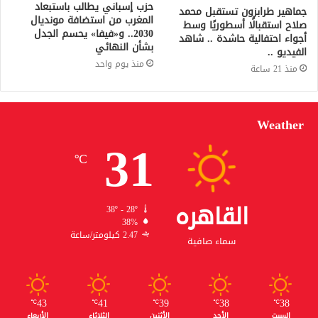
حزب إسباني يطالب باستبعاد
جماهير طرابزون تستقبل محمد
المغرب من استضافة مونديال
صلاح استقبالًا أسطوريًا وسط
2030.. و«فيفا» يحسم الجدل
أجواء احتفالية حاشدة .. شاهد
بشأن النهائي
الفيديو ..
منذ يوم واحد
منذ 21 ساعة
Weather
31
℃
القاهره
38º - 28º
38%
2.47 كيلومتر/ساعة
سماء صافية
43
41
39
38
38
℃
℃
℃
℃
℃
السبت
الأحد
الأثنين
الثلاثاء
الأربعاء