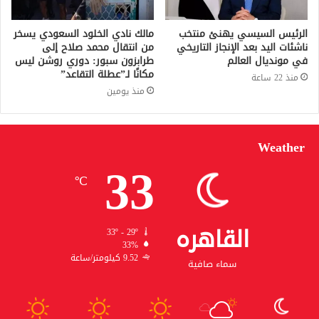
الرئيس السيسي يهنئ منتخب
مالك نادي الخلود السعودي يسخر
ناشئات اليد بعد الإنجاز التاريخي
من انتقال محمد صلاح إلى
في مونديال العالم
طرابزون سبور: دوري روشن ليس
مكانًا لـ”عطلة التقاعد”
منذ 22 ساعة
منذ يومين
Weather
33
℃
القاهره
33º - 29º
33%
9.52 كيلومتر/ساعة
سماء صافية