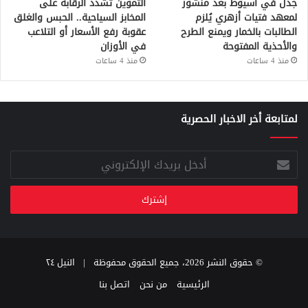
جدل في أسيوط بعد منشور
التموين تشدد الرقابة على
لمعهد فتيات أزهري يُلزم
المخابز السياحية.. الحبس والغلق
الطالبات بالخمار ويمنع الطرح
عقوبة رفع الأسعار أو التلاعب
والأحذية المفتوحة
في الأوزان
منذ 4 ساعات
منذ 4 ساعات
لمتابعة أخر الاخبار الحصرية
أدخل
بريدك
الإلكتروني
© حقوق النشر 2026، جميع الحقوق محفوظة |
النيل ٢٤
الرئيسية
من نحن
اتصل بنا