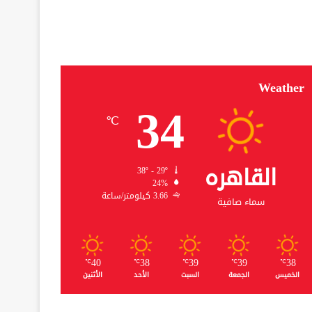
Weather
34
℃
القاهره
38º - 29º
24%
3.66 كيلومتر/ساعة
سماء صافية
40
38
39
39
38
℃
℃
℃
℃
℃
الخميس
الجمعة
السبت
الأحد
الأثنين