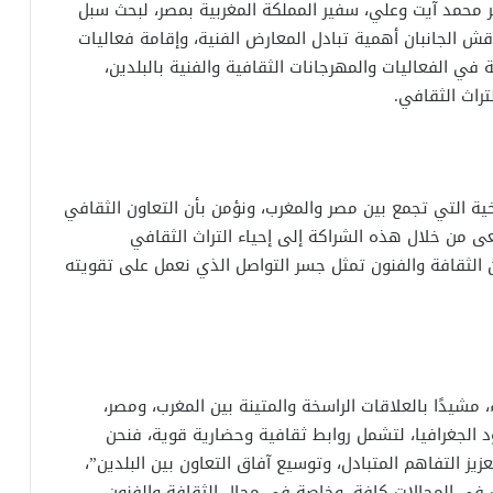
ير محمد آيت وعلي، سفير المملكة المغربية بمصر، لبحث سبل
اقش الجانبان أهمية تبادل المعارض الفنية، وإقامة فعاليات
ي الفعاليات والمهرجانات الثقافية والفنية بالبلدين،
تراث الثقافي.
يخية التي تجمع بين مصر والمغرب، ونؤمن بأن التعاون الثقافي
عى من خلال هذه الشراكة إلى إحياء التراث الثقافي
 أن الثقافة والفنون تمثل جسر التواصل الذي نعمل على تقويته
 مشيدًا بالعلاقات الراسخة والمتينة بين المغرب، ومصر،
د الجغرافيا، لتشمل روابط ثقافية وحضارية قوية، فنحن
يز التفاهم المتبادل، وتوسيع آفاق التعاون بين البلدين”،
ات في المجالات كافة، وخاصة في مجال الثقافة والفنون.