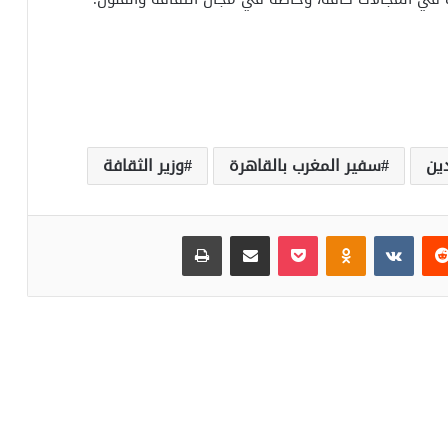
دين
سفير المغرب بالقاهرة
وزير الثقافة
‏Reddit
‏VKontakte
Odnoklassniki
بوكيت
مشاركة عبر البريد
طباعة