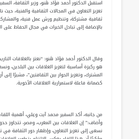
استقبل الدكتور أحمد فؤاد هَنو، وزير الثقافة، السف
تعزيز التعاون في المجالات الثقافية والفنية، حيث ن
ثقافية مشتركة، وتنظيم ورش عمل فنية، والمشاركة ف
بالإضافة إلى تبادل الخبرات في مجال الحفاظ على ال
وقال الدكتور أحمد فؤاد هَنو: “نعتز بالعلاقات التار
هو ركيزة أساسية لتعزيز العلاقات بين البلدين، ونس
المشترك، وتعزيز الحوار بين الثقافتين”، مشيرًا إلى
كضمانة فاعلة لاستمرارية العلاقات الأخوية.
من جانبه، أكد السفير محمد آيت وعِلي، أهمية اللقاء،
وأضاف:” إن العلاقات بين المغرب، ومصر، تتجاوز حدو
نسعى إلى تعزيز التعاون، وإظهار دور الثقافة في تعز
مؤكدًا أن هذا اللقاء يعكس الالتزام بتطوير العلاق