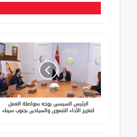
خ
ل
ب
ر
ي
د
ك
ا
ل
إ
ل
ك
ت
ر
و
ن
الرئيس السيسى يوجه بمواصلة العمل
ي
لتعزيز الأداء التنموى والسياحى بجنوب سيناء