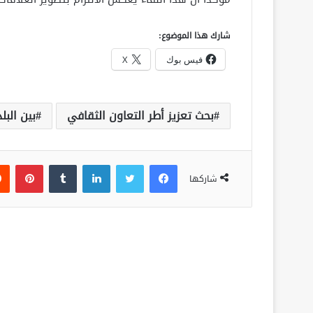
شارك هذا الموضوع:
فيس بوك
X
بحث تعزيز أطر التعاون الثقافي
بين البل
فيسبوك
تويتر
لينكدإن
‏Tumblr
بينتيريست
شاركها