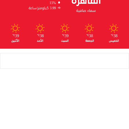
القاهره
15%
3.99 كيلومتر/ساعة
سماء صافية
39
38
39
38
38
℃
℃
℃
℃
℃
الخميس
الجمعة
السبت
الأحد
الأثنين