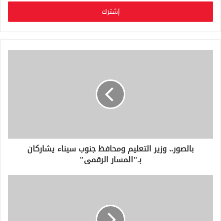
خ
ل
ب
ر
ي
د
ك
ا
ل
إ
ل
ك
ت
ر
و
بالصور.. وزير التعليم ومحافظ جنوب سيناء يشاركان
ن
بـ"المسار الرقمى"
ي