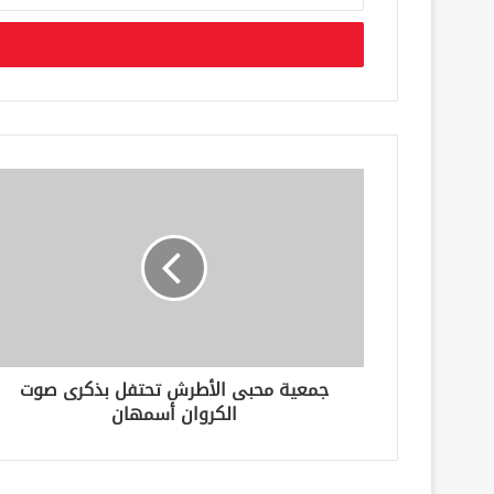
د
خ
ل
ب
ر
ي
د
ك
ا
ل
إ
ل
ك
ت
ر
و
ن
جمعية محبى الأطرش تحتفل بذكرى صوت
ي
الكروان أسمهان