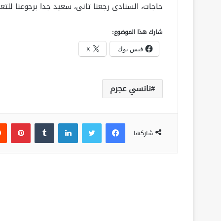
حاجات، السنادى رجعنا تانى، سعيد جدا برجوعنا للتعا
شارك هذا الموضوع:
فيس بوك
X
نانسي عجرم
فيسبوك
تويتر
لينكدإن
‏Tumblr
بينتيريست
شاركها