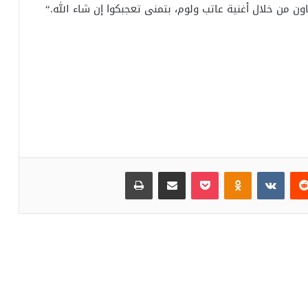
ون من خلال أغنية عاتب ولوم، بتمنى تعجبكوا إن شاء الله
“.
‏Reddit
‏VKontakte
Odnoklassniki
بوكيت
مشاركة عبر البريد
طباعة