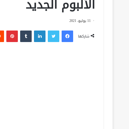
الألبوم الجديد
11 يوليو، 2021
فيسبوك
تويتر
لينكدإن
‏Tumblr
بينتيريست
شاركها