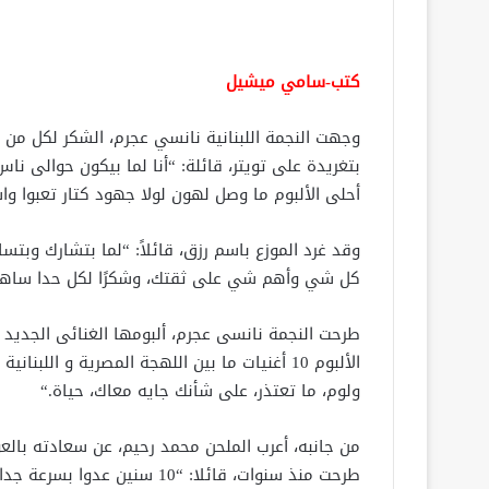
كتب-سامي ميشيل
وجهت النجمة اللبنانية نانسي عجرم، الشكر لكل من 
بتغريدة على تويتر، قائلة: “أنا لما بيكون حوالى 
أحلى الألبوم ما وصل لهون لولا جهود كتار تعبوا وا
وقد غرد الموزع باسم رزق، قائلاً: “لما بتشارك و
كل شي وأهم شي على ثقتك، وشكرًا لكل حدا ساهم
طرحت النجمة نانسى عجرم، ألبومها الغنائى الجديد
”
الألبوم 10 أغنيات ما بين اللهجة المصرية و الل
ولوم، ما تعتذر، على شأنك جايه معاك، حياة
“.
من جانبه، أعرب الملحن محمد رحيم، عن سعادته بالع
طرحت منذ سنوات، قائلا: “10 