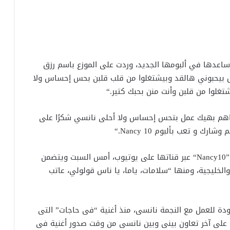
ساعدها في ألبومها الجديد، وردت على الموزع باسم رزق
ناس بيحبوني هالقد وبيشتغلوا من قلب قلبن بحس إحساس ولا
شتغلوا من قلبن وأنت منن بحبك كتير
“.
بتساهم بهيك عمل بتحس إحساس ولا أحلى نانسي شكرًا على
 وشارك و تعب بألبوم
“.Nancy 10
“Nancy10
عبر قناتها على يوتيوب، أمس السبت ويتضمن
بنانية والخليجية، ومنها “سلامات، ياما، يا ناس قولولي، عاتب
ودة للعمل مع النجمة نانسى، منذ أغنية “فى حاجات” التى
سنين عدوا بسرعة جدا على آخر تعاون بينى وبين نانسى من وقت صدور أغنية فى