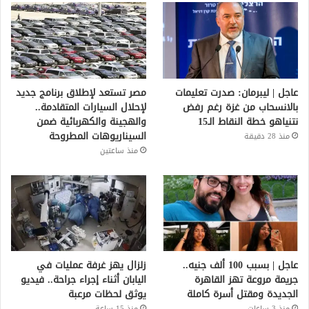
عاجل | ليبرمان: صدرت تعليمات
مصر تستعد لإطلاق برنامج جديد
بالانسحاب من غزة رغم رفض
لإحلال السيارات المتقادمة..
نتنياهو خطة النقاط الـ15
والهجينة والكهربائية ضمن
السيناريوهات المطروحة
منذ 28 دقيقة
منذ ساعتين
عاجل | بسبب 100 ألف جنيه..
زلزال يهز غرفة عمليات في
جريمة مروعة تهز القاهرة
اليابان أثناء إجراء جراحة.. فيديو
الجديدة ومقتل أسرة كاملة
يوثق لحظات مرعبة
منذ 3 ساعات
منذ 15 ساعة