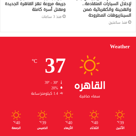
لإحلال السيارات المتقادمة..
جريمة مروعة تهز القاهرة الجديدة
والهجينة والكهربائية ضمن
ومقتل أسرة كاملة
السيناريوهات المطروحة
منذ 3 ساعات
منذ ساعتين
Weather
37
℃
القاهره
39º - 30º
20%
1.4 كيلومتر/ساعة
سماء صافية
40
39
40
40
39
℃
℃
℃
℃
℃
الأثنين
الثلاثاء
الأربعاء
الخميس
الجمعة