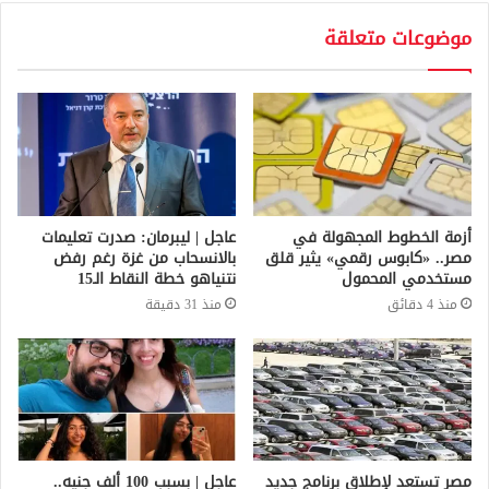
موضوعات متعلقة
أزمة الخطوط المجهولة في
عاجل | ليبرمان: صدرت تعليمات
مصر.. «كابوس رقمي» يثير قلق
بالانسحاب من غزة رغم رفض
مستخدمي المحمول
نتنياهو خطة النقاط الـ15
منذ 4 دقائق
منذ 31 دقيقة
مصر تستعد لإطلاق برنامج جديد
عاجل | بسبب 100 ألف جنيه..