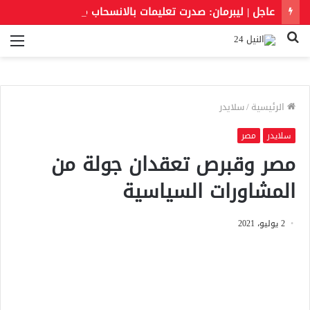
عاجل | ليبرمان: صدرت تعليمات بالانسحاب من غزة رغم رفض نتنياهو خطة النقاط الـ15
بحث
الق
عن
الرئيسية
/
سلايدر
سلايدر
مصر
مصر وقبرص تعقدان جولة من
المشاورات السياسية
2 يوليو، 2021