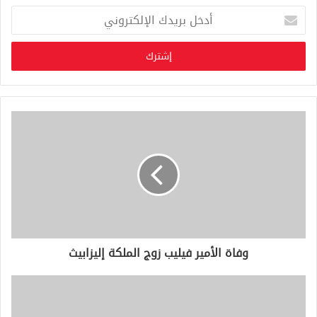
أ
د
خ
ل
ب
ر
ي
د
ك
ا
ل
إ
ل
ك
ت
ر
و
وفاة الأمير فيليب زوج الملكة إليزابيث
ن
ي