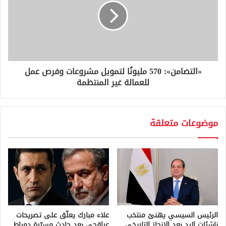
«التضامن»: 570 مليونًا لتمويل مشروعات وفرص عمل
للعمالة غير المنتظمة
موضوعات متعلقة
الرئيس السيسي يهنئ منتخب
علاء مبارك يعلّق على تصريحات
ناشئات اليد بعد الإنجاز التاريخي
عراقجي بعد حادث مسيّرة دمياط