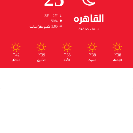
القاهره
38º - 25º
50%
3.06 كيلومتر/ساعة
سماء صافية
42
39
38
38
38
℃
℃
℃
℃
℃
الجمعة
السبت
الأحد
الأثنين
الثلاثاء