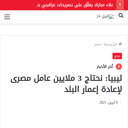
علاء مبارك يعلّق على تصريحات عراقجي بعد حادث مسيّرة دمياط مستشهدًا بمقولة لعمر بن الخطاب
بحث
الق
عن
الرئيسية
/
مصر
مصر
أخر الأخبار
ليبيا: نحتاج 3 ملايين عامل مصرى
لإعادة إعمار البلد
9 أبريل، 2021