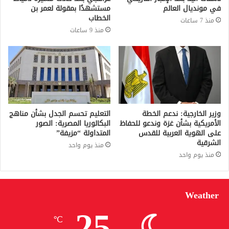
في مونديال العالم
مستشهدًا بمقولة لعمر بن
الخطاب
منذ 7 ساعات
منذ 9 ساعات
وزير الخارجية: ندعم الخطة
التعليم تحسم الجدل بشأن مناهج
الأمريكية بشأن غزة وندعو للحفاظ
البكالوريا المصرية: الصور
على الهوية العربية للقدس
المتداولة “مزيفة”
الشرقية
منذ يوم واحد
منذ يوم واحد
Weather
25
℃