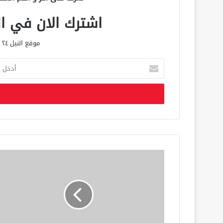
اشترك الان في الق
موقع النيل ٢٤ الحصري علي مدار الساعة
أ
د
خ
ل
ب
ر
ي
د
ك
ا
ل
إ
ل
ك
ت
ر