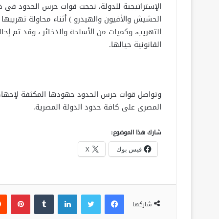
الإستراتيجية للدولة، نجحت قوات حرس الحدود فى ض
الحشيش والأفيون والهيدرو ) أثناء محاولة تهريبها
التهريب، وكميات من الأسلحة والذخائر ، وقد تم إحا
القانونية حيالها.
وتواصل قوات حرس الحدود جهودها المكثفة لإجهاض 
المصرى على كافة حدود الدولة المصرية.
شارك هذا الموضوع:
فيس بوك
X
فيسبوك
تويتر
لينكدإن
‏Tumblr
بينتيريست
شاركها