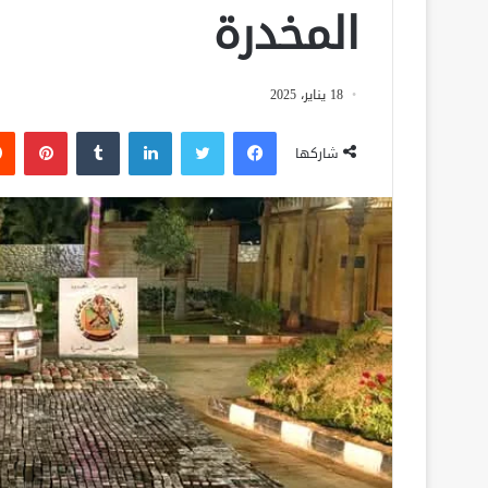
المخدرة
18 يناير، 2025
فيسبوك
تويتر
لينكدإن
‏Tumblr
بينتيريست
شاركها