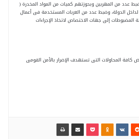
بط عدد من المهربين وبحوزتهم كميات من المواد المخدرة (
 لداخل الدولة، وضبط عدد من العربات المستخدمة فى أعمال
لة المضبوطات إلى جهات الاختصاص لاتخاذ الإجراءات
كافة المحاولات التى تستهدف الإضرار بالأمن القومى
‏Reddit
‏VKontakte
Odnoklassniki
بوكيت
مشاركة عبر البريد
طباعة