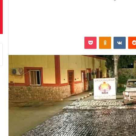
‏Reddit
‏VKontakte
Odnoklassniki
بوكيت