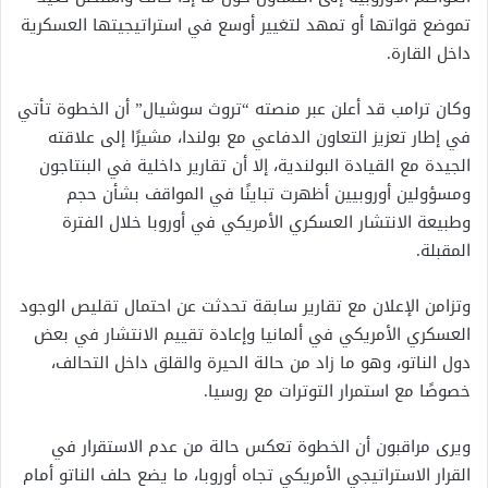
تموضع قواتها أو تمهد لتغيير أوسع في استراتيجيتها العسكرية
داخل القارة.
وكان ترامب قد أعلن عبر منصته “تروث سوشيال” أن الخطوة تأتي
في إطار تعزيز التعاون الدفاعي مع بولندا، مشيرًا إلى علاقته
الجيدة مع القيادة البولندية، إلا أن تقارير داخلية في البنتاجون
ومسؤولين أوروبيين أظهرت تباينًا في المواقف بشأن حجم
وطبيعة الانتشار العسكري الأمريكي في أوروبا خلال الفترة
المقبلة.
وتزامن الإعلان مع تقارير سابقة تحدثت عن احتمال تقليص الوجود
العسكري الأمريكي في ألمانيا وإعادة تقييم الانتشار في بعض
دول الناتو، وهو ما زاد من حالة الحيرة والقلق داخل التحالف،
خصوصًا مع استمرار التوترات مع روسيا.
ويرى مراقبون أن الخطوة تعكس حالة من عدم الاستقرار في
القرار الاستراتيجي الأمريكي تجاه أوروبا، ما يضع حلف الناتو أمام