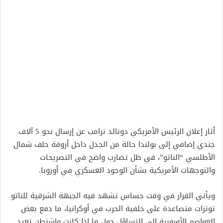
أثار إعلان الرئيس الأمريكي دونالد ترامب عن إرسال نحو 5 آلاف
جندي إضافي إلى بولندا حالة من الجدل داخل أروقة حلف شمال
الأطلسي “الناتو”، في ظل تضارب واضح في التصريحات
والتوجهات الأمريكية بشأن الوجود العسكري في أوروبا.
ويأتي القرار في وقت حساس تشهد فيه الجبهة الشرقية للناتو
توترات متصاعدة على خلفية الحرب في أوكرانيا، ما دفع بعض
العواصم الأوروبية إلى التساؤل حول ما إذا كانت واشنطن تعيد