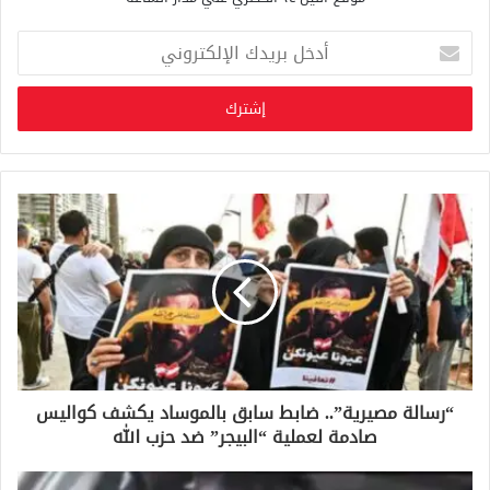
أ
د
خ
ل
ب
ر
ي
د
ك
ا
ل
إ
ل
ك
ت
ر
و
“رسالة مصيرية”.. ضابط سابق بالموساد يكشف كواليس
ن
صادمة لعملية “البيجر” ضد حزب الله
ي