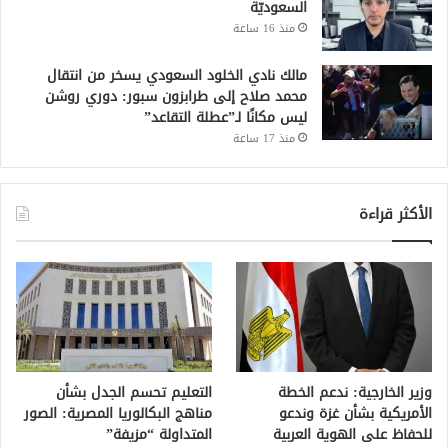
السعوديّة
منذ 16 ساعة
مالك نادي الخلود السعودي يسخر من انتقال
محمد صلاح إلى طرابزون سبور: دوري روشن
ليس مكانًا لـ”عطلة التقاعد”
منذ 17 ساعة
الأكثر قراءة
وزير الخارجية: ندعم الخطة
التعليم تحسم الجدل بشأن
الأمريكية بشأن غزة وندعو
مناهج البكالوريا المصرية: الصور
للحفاظ على الهوية العربية
المتداولة “مزيفة”