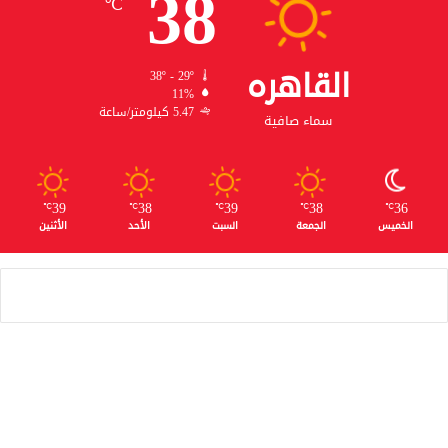
38
℃
القاهره
38º - 29º
11%
5.47 كيلومتر/ساعة
سماء صافية
39
38
39
38
36
℃
℃
℃
℃
℃
الخميس
الجمعة
السبت
الأحد
الأثنين