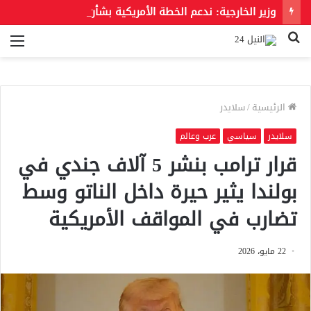
وزير الخارجية: ندعم الخطة الأمريكية بشأن غزة وندعو للحفاظ على الهوية العربية للقدس الشرقية
بحث
الق
عن
الرئيسية
/
سلايدر
سلايدر
سياسي
عرب وعالم
قرار ترامب بنشر 5 آلاف جندي في
بولندا يثير حيرة داخل الناتو وسط
تضارب في المواقف الأمريكية
22 مايو، 2026