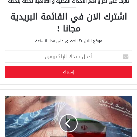
تعرف على آخر و أهم الأحداث المحلية و العالمية لحظة بلحظة
اشترك الان في القائمة البريدية
مجانا !
موقع النيل ٢٤ الحصري علي مدار الساعة
أ
د
خ
ل
ب
ر
ي
د
ك
ا
ل
إ
ل
ك