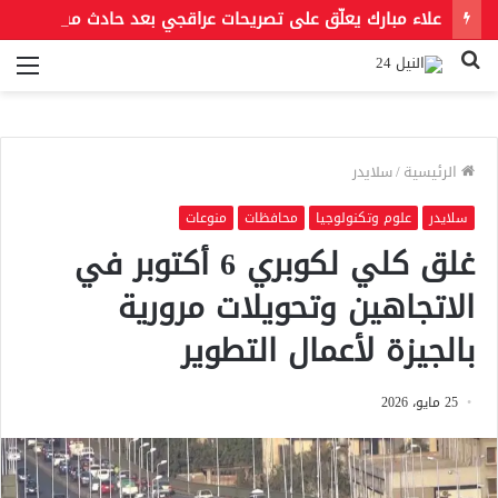
علاء مبارك يعلّق على تصريحات عراقجي بعد حادث مسيّرة دمياط مستشهدًا بمقولة لعمر بن الخطاب
بحث
الق
عن
الرئيسية
/
سلايدر
سلايدر
علوم وتكنولوجيا
محافظات
منوعات
غلق كلي لكوبري 6 أكتوبر في
الاتجاهين وتحويلات مرورية
بالجيزة لأعمال التطوير
25 مايو، 2026