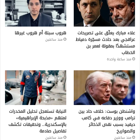
علاء مبارك يعلّق على تصريحات
هروب سبتة أم هروب غيرها
عراقجي بعد حادث مسيّرة دمياط
منذ ساعتين
مستشهدًا بمقولة لعمر بن
الخطاب
منذ ساعة واحدة
واشنطن بوست: خلاف حاد بين
النيابة تستعجل تحليل المخدرات
ترامب ووزير دفاعه في كامب
لمتهم «مذبحة الإبراهيمية»
ديفيد بسبب نقص الذخائر
بالإسكندرية.. وتحقيقات تكشف
والصواريخ
تفاصيل صادمة
منذ ساعتين
منذ ساعتين