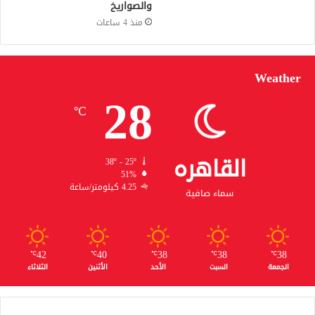
والصواريخ
منذ 4 ساعات
Weather
28
℃
القاهره
38º - 25º
51%
4.25 كيلومتر/ساعة
سماء صافية
42
40
38
38
38
℃
℃
℃
℃
℃
الجمعة
السبت
الأحد
الأثنين
الثلاثاء