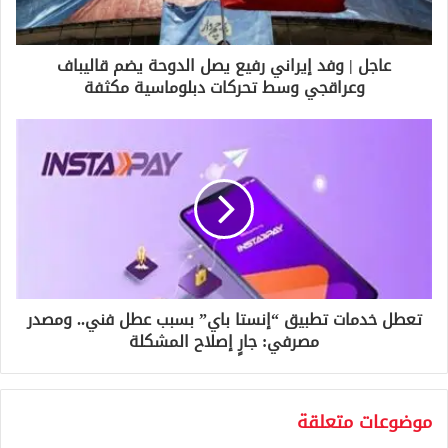
ت
ر
و
عاجل | وفد إيراني رفيع يصل الدوحة يضم قاليباف
ن
وعراقجي وسط تحركات دبلوماسية مكثفة
ي
تعطل خدمات تطبيق “إنستا باي” بسبب عطل فني.. ومصدر
مصرفي: جارٍ إصلاح المشكلة
موضوعات متعلقة