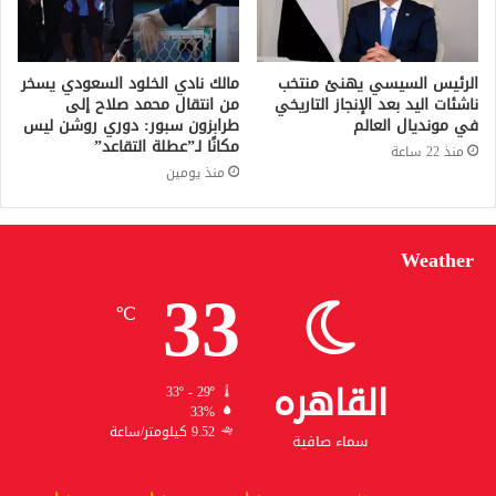
الرئيس السيسي يهنئ منتخب
مالك نادي الخلود السعودي يسخر
ناشئات اليد بعد الإنجاز التاريخي
من انتقال محمد صلاح إلى
في مونديال العالم
طرابزون سبور: دوري روشن ليس
مكانًا لـ”عطلة التقاعد”
منذ 22 ساعة
منذ يومين
Weather
33
℃
القاهره
33º - 29º
33%
9.52 كيلومتر/ساعة
سماء صافية