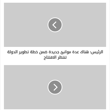
د
ك
ا
ل
إ
ل
ك
ت
ر
و
الرئيس: هناك عدة موانئ جديدة ضمن خطة تطوير الدولة
ن
تنتظر الافتتاح
ي