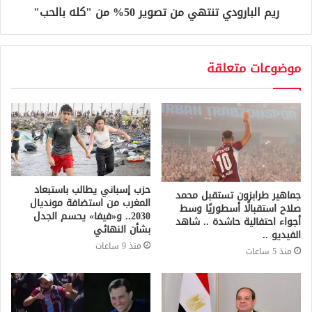
ريم البارودي تنتهي من تصوير 50% من "كله بالحب"
موضوعات متعلقة
حزب إسباني يطالب باستبعاد
جماهير طرابزون تستقبل محمد
المغرب من استضافة مونديال
صلاح استقبالًا أسطوريًا وسط
2030.. و«فيفا» يحسم الجدل
أجواء احتفالية حاشدة .. شاهد
بشأن النهائي
الفيديو ..
منذ 9 ساعات
منذ 5 ساعات