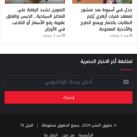
جدل في أسيوط بعد منشور
التموين تشدد الرقابة على
لمعهد فتيات أزهري يُلزم
المخابز السياحية.. الحبس والغلق
الطالبات بالخمار ويمنع الطرح
عقوبة رفع الأسعار أو التلاعب
والأحذية المفتوحة
في الأوزان
منذ 4 ساعات
منذ 4 ساعات
لمتابعة أخر الاخبار الحصرية
أدخل
بريدك
الإلكتروني
© حقوق النشر 2026، جميع الحقوق محفوظة |
النيل ٢٤
الرئيسية
من نحن
اتصل بنا