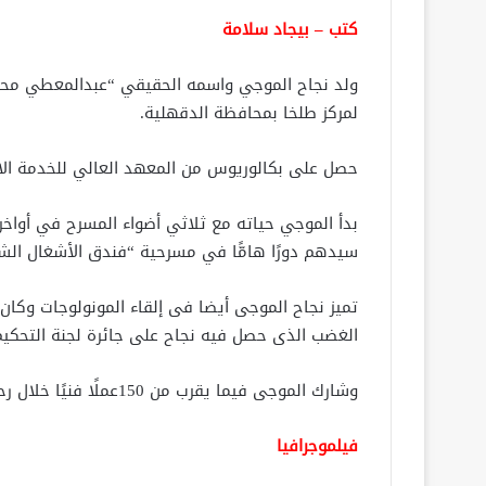
كتب – بيجاد سلامة
لمركز طلخا بمحافظة الدقهلية.
حصل على بكالوريوس من المعهد العالي للخدمة الا
بدأ الموجي حياته مع ثلاثي أضواء المسرح في أواخر 
سيدهم دورًا هامًّا في مسرحية “فندق الأشغال الشاقة”
تميز نجاح الموجى أيضا فى إلقاء المونولوجات وكا
الغضب الذى حصل فيه نجاح على جائرة لجنة التحكي
وشارك الموجى فيما يقرب من 150عملًا فنيًا خلال رحلته الفنية.
فيلموجرافيا