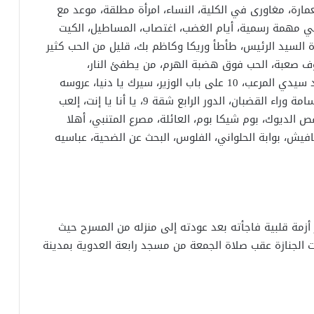
ب العمارة، مغاورى في الكلية، النساء، امرأة مطلقة، موعد مع
 في مهمة رسمية، أيام الغضب، اغتصاب، المساطيل، الكيت
 ليه يا بنفسج، 131 اشغـال، زيارة السيد الرئيس، طأطأ وريكا وكاظم بك، قليل من الحب كثير
روف صعبة، الحب فوق هضبة الهرم، من يطفئ النار،
المتزوجون، يوم عاصف جداً، خد الفلوس واجري، مولد سيدي المرعب، 10 على باب الوزير، سيرك يا دنيا، عروسه
تجنن، الواد ده كويتي، أنا وصاحبي في الكازوزة، ابتسامة وراء القضبان، الدور الرابع شقة 9، يا أنا يا إنت، إلعب
 الديوك، بوم شيكا بوم، العائلة، مصرع المتنبي، أهلا
افيش، بوابة الحلواني، الفلوس، البحث عن الضحية، عباسيه
ة 25 سبتمبر 1998 بالقاهرة أثر أزمة قلبية فاجأته بعد عودته إلى منزله من المسرح حيث
لجنازة عقب صلاة الجمعة من مسجد رابعة العدوية بمدينة