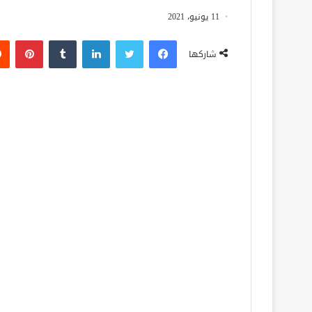
11 يونيو، 2021
فيسبوك
تويتر
لينكدإن
‏Tumblr
بينتيريست
شاركها