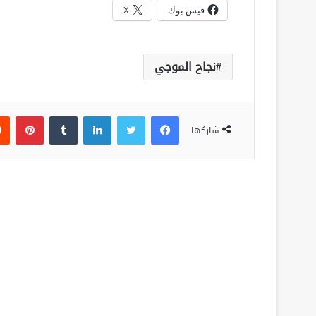
فيس بوك
X
نجاح الموجي
فيسبوك
تويتر
لينكدإن
‏Tumblr
بينتيريست
شاركها