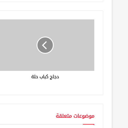
ي
د
ك
ا
ل
إ
ل
ك
ت
ر
و
ن
دجاج كباب حلة
ي
موضوعات متعلقة