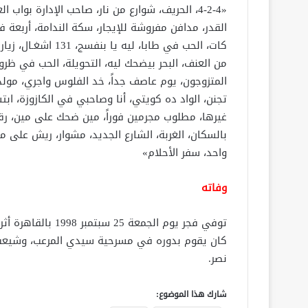
«4-2-4، الحريف، شوارع من نار، صاحب الإدارة بوا
القدر، مدافن مفروشة للإيجار، سكة الندامة، أربعة
كات، الحب في طابا،
من العنف، البحر بيضحك ليه، التحويلة، الحب في ظ
غيرها، مطلوب مجرمين فوراً، مين ضحك على مين، رقص
بالسكان، الغربة، الشارع الجديد، مشوار، ريش على م
واحد، سفر الأحلام»
وفاته
توفي فجر يوم الجمع
كان يقوم بدوره في مسرحية سيدي المرعب، وشيعت ا
نصر.
شارك هذا الموضوع: