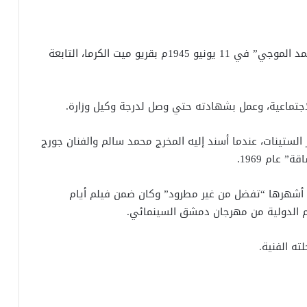
ولد نجاح الموجي واسمه الحقيقي “عبدالمعطي محمد الموجي” في 11 يونيو 1945م بقريو ميت الكرما، التابعة
جتماعية، وعمل بشهادته حتي وصل لدرجة وكيل وزارة.
الستينات، عندما أسند إليه المخرج محمد سالم والفنان جورج
 عام 1969.
ن أشهرها “تفضل من غير مطرود” وكان ضمن فيلم أيام
م الدولية من مهرجان دمشق السينمائي.