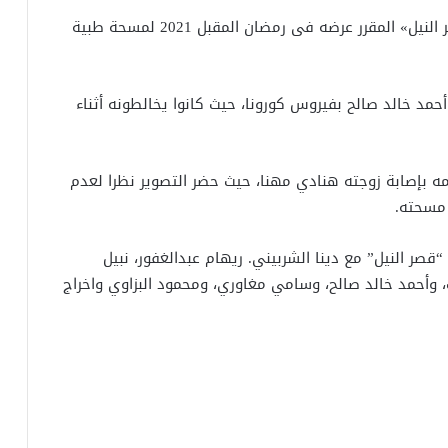
تقرر خضوع دينا الشربينى وفريق عمل مسلسل «قصر النيل» المقرر عرضه فى رمضان المقبل 2021 لمسحة طبية
مد خالد صالح بفيروس كورونا، حيث كانوا يخالطونه أثناء
مه بإصابة زوجته هنادي مهنا، حيث حضر التصوير نظرا لعدم
 مسحته.
ر النيل” مع دينا الشربيني. ريهام عبدالغفور، نبيل
وأحمد خالد صالح، وسامي مغاوري، ومحمود البزاوي واخراج