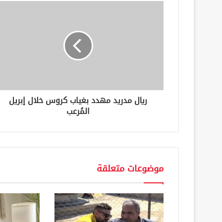
ا
ل
إ
ل
ك
ت
ر
و
ن
ريال مدريد مهدد بغياب كروس خلال إبريل
ي
المُرعب
موضوعات متعلقة