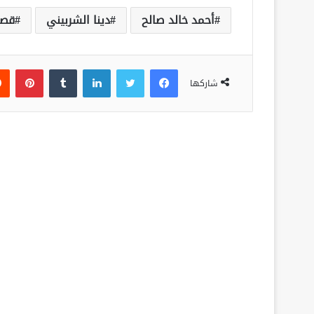
أحمد خالد صالح
دينا الشربيني
قصر
فيسبوك
تويتر
لينكدإن
‏Tumblr
بينتيريست
شاركها