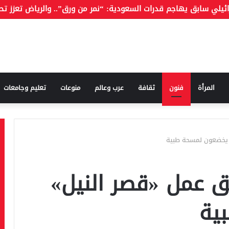
المرأة
فنون
ثقافة
عرب وعالم
منوعات
تعليم وجامعات
» يخضعون لمسحة طبية
ق عمل «قصر النيل»
ية