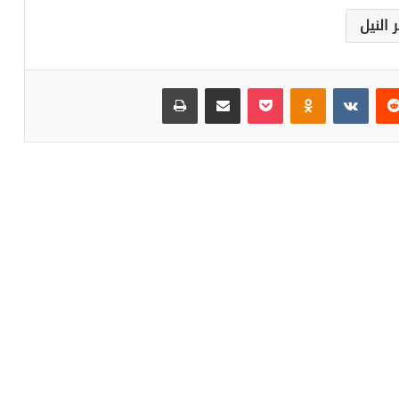
 النيل
‏Reddit
‏VKontakte
Odnoklassniki
بوكيت
مشاركة عبر البريد
طباعة