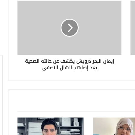
إيمان البحر درويش يكشف عن حالته الصحية
بعد إصابته بالشلل النصفى