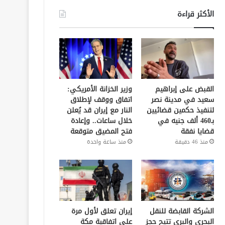
الأكثر قراءة
القبض على إبراهيم
وزير الخزانة الأمريكي:
سعيد في مدينة نصر
اتفاق ووقف لإطلاق
لتنفيذ حكمين قضائيين
النار مع إيران قد يُعلن
بـ460 ألف جنيه في
خلال ساعات.. وإعادة
قضايا نفقة
فتح المضيق متوقعة
منذ 46 دقيقة
منذ ساعة واحدة
الشركة القابضة للنقل
إيران تعلق لأول مرة
البحري والبري تتيح حجز
على اتفاقية مكة