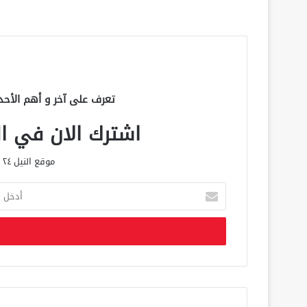
تعرف على آخر و أهم الأحد
اشترك الان في الق
موقع النيل ٢٤ الحصري علي مدار الساعة
أ
د
خ
ل
ب
ر
ي
د
ك