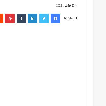
23 مارس، 2021
فيسبوك
تويتر
لينكدإن
‏Tumblr
بينتيريست
شاركها