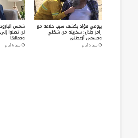
بيومي فؤاد يكشف سبب خلافه مع
شمس البارود
رامز جلال: سخريته من شكلي
لن تصلوا إلى 
وجسمي أزعجتني
وجمالها
منذ 5 أيام
منذ 6 أيام