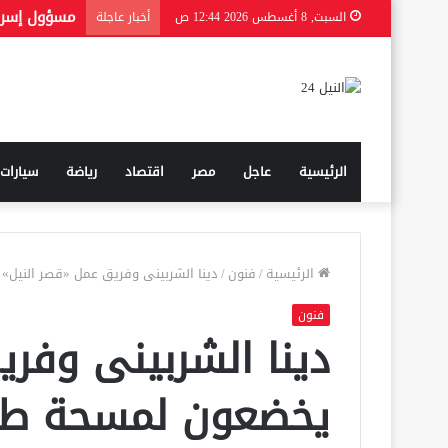
السبت, 8 أغسطس 2026 12:44 ص
أخبار عاجلة
الرئيسية
عاجل
مصر
اقتصاد
رياضة
سيارات
الرئيسية
/
فنون
/
دينا الشربينى وفريق عمل «قصر النيل
فنون
دينا الشربينى وفري
يخضعون لمسحة طب