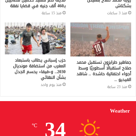
رؤية محمد صلاح بقميص
مدينة نصر لتنفيذ حكمين قضائيين
بشكتاش
بـ460 ألف جنيه في قضايا نفقة
منذ 3 ساعات
منذ 15 ساعة
حزب إسباني يطالب باستبعاد
جماهير طرابزون تستقبل محمد
المغرب من استضافة مونديال
صلاح استقبالًا أسطوريًا وسط
2030.. و«فيفا» يحسم الجدل
أجواء احتفالية حاشدة .. شاهد
بشأن النهائي
الفيديو ..
منذ يوم واحد
منذ 23 ساعة
Weather
34
℃