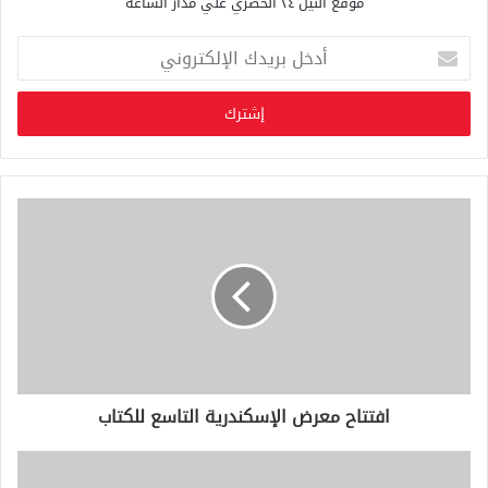
موقع النيل ٢٤ الحصري علي مدار الساعة
أ
د
خ
ل
ب
ر
ي
د
ك
ا
ل
إ
ل
ك
ت
ر
و
افتتاح معرض الإسكندرية التاسع للكتاب
ن
ي