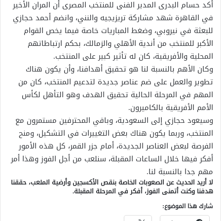
أكد حسام البدرى المدير الفنى للمنتخب المصرى أن المران الأخير
في القاهرة شهد مشاركة تريزيجيه والنني، وانضم أحمد حجازي
للبعثة في نيروبي، وضغط المباريات خاصة فيما يخص القوام
الأكبر للمنتخب من أندية الأهلي والزمالك، بحكم ارتباطاتهم
المحلية والأفريقية، كان له تأثير كبير على المنتخب.
وكان الأهم بالنسبة لنا هو تحقيق أهدافنا، وأن يكون هناك
تطوير والعمل على ضم عناصر جديدة لتدعيم المنتخب، كان من
المهم في المرحلة الحالية تحقيق الهدف وهو التأهل لكأس
الأمم الأفريقية بالكاميرون.
وسيعود حجازي إلى السعودية، وباقي المحترفين مستمرون مع
المنتخب، وربما يكون هناك بعض التغييرات في التشكيل، ومنح
الفرصة لبعض العناصر الجديدة، أمام جزر القمر، كل هذه الأمور
أفكر فيها خلال الساعات المقبلة، سنلعب من أجل الفوز وهذا أمر
مهم جدا بالنسبة لنا.
لا أريد الحديث عن الصعوبات الخاصة بنقص الأكسجين وأرضية الملعب، حققنا
هدفنا وكنت أتمنى الفوز، أفكر في المرحلة المقبلة.
شارك هذا الموضوع: