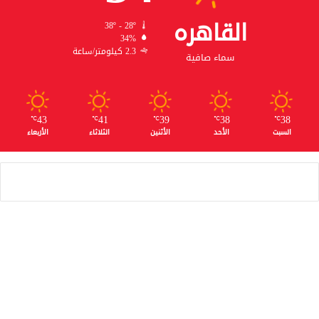
القاهره
38º - 28º
34%
2.3 كيلومتر/ساعة
سماء صافية
43
41
39
38
38
℃
℃
℃
℃
℃
السبت
الأحد
الأثنين
الثلاثاء
الأربعاء