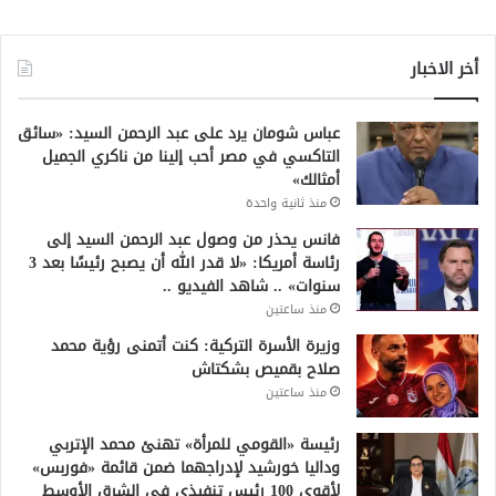
أخر الاخبار
عباس شومان يرد على عبد الرحمن السيد: «سائق
التاكسي في مصر أحب إلينا من ناكري الجميل
أمثالك»
منذ ثانية واحدة
فانس يحذر من وصول عبد الرحمن السيد إلى
رئاسة أمريكا: «لا قدر الله أن يصبح رئيسًا بعد 3
سنوات» .. شاهد الفيديو ..
منذ ساعتين
وزيرة الأسرة التركية: كنت أتمنى رؤية محمد
صلاح بقميص بشكتاش
منذ ساعتين
رئيسة «القومي للمرأة» تهنئ محمد الإتربي
وداليا خورشيد لإدراجهما ضمن قائمة «فوربس»
لأقوى 100 رئيس تنفيذي في الشرق الأوسط