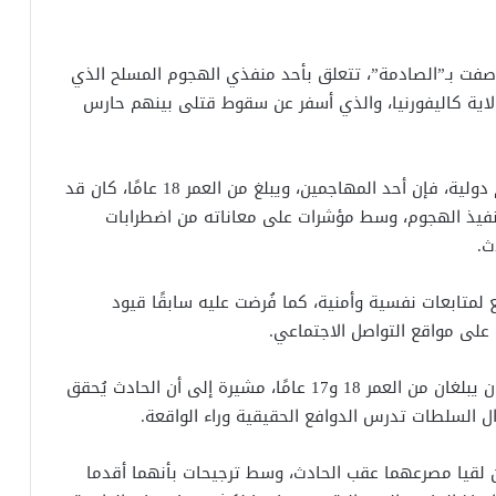
صفت بـ”الصادمة”، تتعلق بأحد منفذي الهجوم المسلح الذي
اية كاليفورنيا، والذي أسفر عن سقوط قتلى بينهم حارس
وبحسب ما نقلته مصادر أمنية أمريكية لوسائل إعلام دولية، فإن أحد المهاجمين، ويبلغ من العمر 18 عامًا، كان قد
تنفيذ الهجوم، وسط مؤشرات على معاناته من اضطرابات
ث.
لمتابعات نفسية وأمنية، كما فُرضت عليه سابقًا قيود
 على مواقع التواصل الاجتماعي.
كما كشفت الشرطة الأمريكية أن الهجوم نفذه شابان يبلغان من العمر 18 و17 عامًا، مشيرة إلى أن الحادث يُحقق
ال السلطات تدرس الدوافع الحقيقية وراء الواقعة.
ن لقيا مصرعهما عقب الحادث، وسط ترجيحات بأنهما أقدما