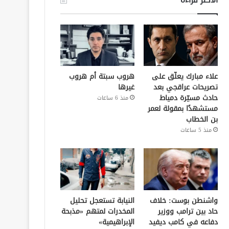
علاء مبارك يعلّق على
هروب سبتة أم هروب
تصريحات عراقجي بعد
غيرها
حادث مسيّرة دمياط
منذ 6 ساعات
مستشهدًا بمقولة لعمر
بن الخطاب
منذ 5 ساعات
واشنطن بوست: خلاف
النيابة تستعجل تحليل
حاد بين ترامب ووزير
المخدرات لمتهم «مذبحة
دفاعه في كامب ديفيد
الإبراهيمية»