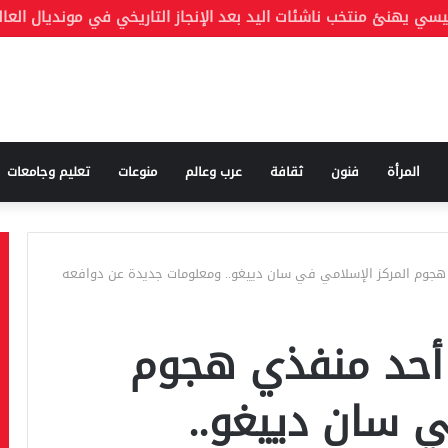
المرأة
فنون
ثقافة
عرب وعالم
منوعات
تعليم وجامعات
هجوم المركز الإسلامي في سان دييغو.. ومعلومات جديدة عن دوافعه
أحد منفذي هجوم
ي سان دييغو..