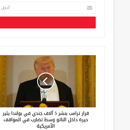
أ
د
خ
ل
ب
ر
ي
د
ك
ا
ل
إ
ل
ك
ت
ر
و
ن
قرار ترامب بنشر 5 آلاف جندي في بولندا يثير
ي
حيرة داخل الناتو وسط تضارب في المواقف
الأمريكية