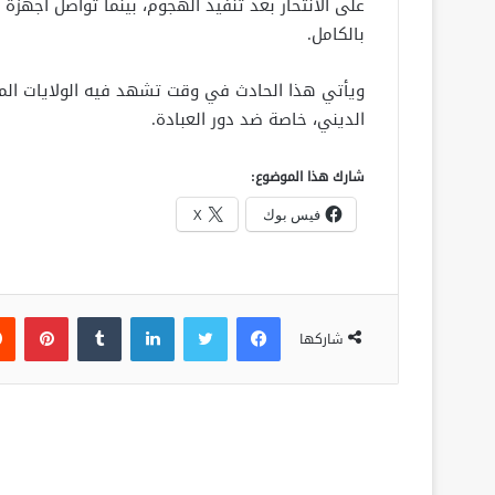
على الانتحار بعد تنفيذ الهجوم، بينما تواصل أجهزة 
بالكامل.
ويأتي هذا الحادث في وقت تشهد فيه الولايات المتح
الديني، خاصة ضد دور العبادة.
شارك هذا الموضوع:
فيس بوك
X
فيسبوك
تويتر
لينكدإن
‏Tumblr
بينتيريست
شاركها