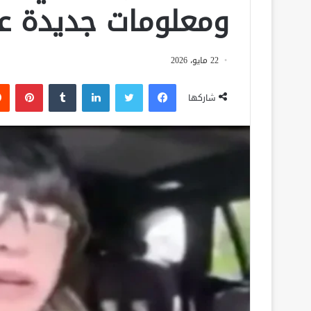
ومعلومات جديدة ع
22 مايو، 2026
فيسبوك
تويتر
لينكدإن
‏Tumblr
بينتيريست
شاركها