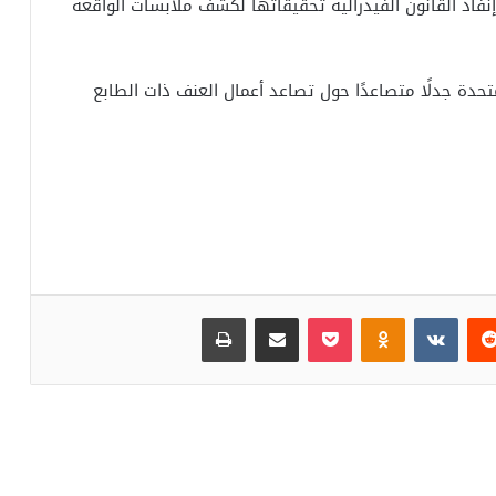
إنفاذ القانون الفيدرالية تحقيقاتها لكشف ملابسات الواقعة
دة جدلًا متصاعدًا حول تصاعد أعمال العنف ذات الطابع
‏Reddit
‏VKontakte
Odnoklassniki
بوكيت
مشاركة عبر البريد
طباعة