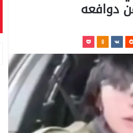
ن دوافعه
‏Reddit
‏VKontakte
Odnoklassniki
بوكيت