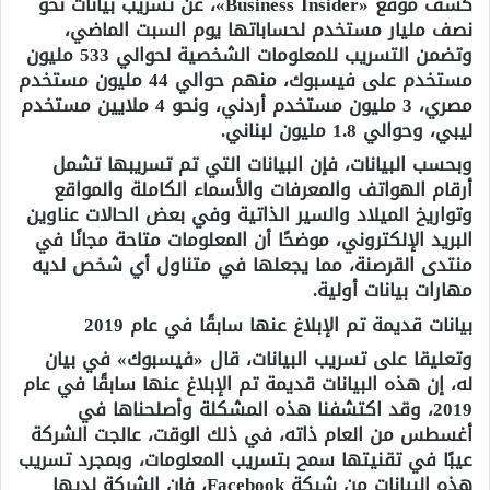
كشف موقع «Business Insider»، عن تسريب بيانات نحو
نصف مليار مستخدم لحساباتها يوم السبت الماضي،
وتضمن التسريب للمعلومات الشخصية لحوالي 533 مليون
مستخدم على فيسبوك، منهم حوالي 44 مليون مستخدم
مصري، 3 مليون مستخدم أردني، ونحو 4 ملايين مستخدم
ليبي، وحوالي 1.8 مليون لبناني.
وبحسب البيانات، فإن البيانات التي تم تسريبها تشمل
أرقام الهواتف والمعرفات والأسماء الكاملة والمواقع
وتواريخ الميلاد والسير الذاتية وفي بعض الحالات عناوين
البريد الإلكتروني، موضحًا أن المعلومات متاحة مجانًا في
منتدى القرصنة، مما يجعلها في متناول أي شخص لديه
مهارات بيانات أولية.
بيانات قديمة تم الإبلاغ عنها سابقًا في عام 2019
وتعليقا على تسريب البيانات، قال «فيسبوك» في بيان
له، إن هذه البيانات قديمة تم الإبلاغ عنها سابقًا في عام
2019، وقد اكتشفنا هذه المشكلة وأصلحناها في
أغسطس من العام ذاته، في ذلك الوقت، عالجت الشركة
عيبًا في تقنيتها سمح بتسريب المعلومات، وبمجرد تسريب
هذه البيانات من شبكة Facebook، فإن الشركة لديها