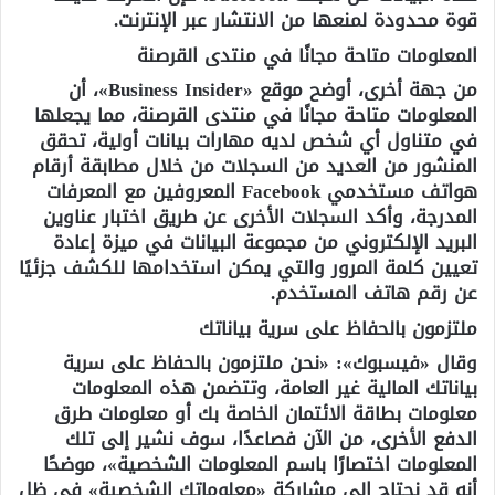
قوة محدودة لمنعها من الانتشار عبر الإنترنت.
المعلومات متاحة مجانًا في منتدى القرصنة
من جهة أخرى، أوضح موقع «Business Insider»، أن
المعلومات متاحة مجانًا في منتدى القرصنة، مما يجعلها
في متناول أي شخص لديه مهارات بيانات أولية، تحقق
المنشور من العديد من السجلات من خلال مطابقة أرقام
هواتف مستخدمي Facebook المعروفين مع المعرفات
المدرجة، وأكد السجلات الأخرى عن طريق اختبار عناوين
البريد الإلكتروني من مجموعة البيانات في ميزة إعادة
تعيين كلمة المرور والتي يمكن استخدامها للكشف جزئيًا
عن رقم هاتف المستخدم.
ملتزمون بالحفاظ على سرية بياناتك
وقال «فيسبوك»: «نحن ملتزمون بالحفاظ على سرية
بياناتك المالية غير العامة، وتتضمن هذه المعلومات
معلومات بطاقة الائتمان الخاصة بك أو معلومات طرق
الدفع الأخرى، من الآن فصاعدًا، سوف نشير إلى تلك
المعلومات اختصارًا باسم المعلومات الشخصية»، موضحًا
أنه قد نحتاج إلى مشاركة «معلوماتك الشخصية» في ظل