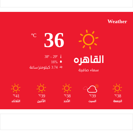
Weather
36
℃
القاهره
38º - 29º
16%
3.74 كيلومتر/ساعة
سماء صافية
41
39
38
39
38
℃
℃
℃
℃
℃
الجمعة
السبت
الأحد
الأثنين
الثلاثاء