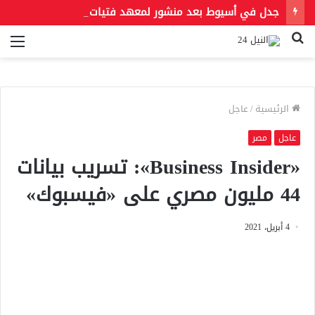
جدل في أسيوط بعد منشور لمعهد فتيات أزهري يُلزم الطالبات بالخمار ويمنع الطرح والأحذية المفتوحة
بحث
الق
عن
الرئيسية
/
عاجل
عاجل
مصر
«Business Insider»: تسريب بيانات
44 مليون مصري على «فيسبوك»
4 أبريل، 2021