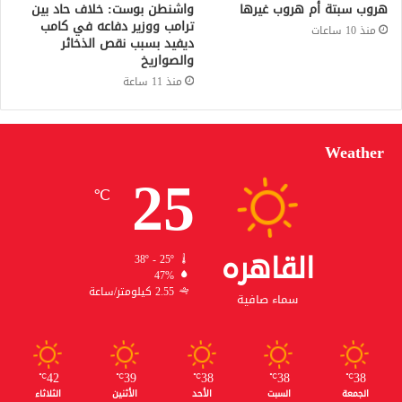
هروب سبتة أم هروب غيرها
واشنطن بوست: خلاف حاد بين
ترامب ووزير دفاعه في كامب
منذ 10 ساعات
ديفيد بسبب نقص الذخائر
والصواريخ
منذ 11 ساعة
Weather
25
℃
القاهره
38º - 25º
47%
2.55 كيلومتر/ساعة
سماء صافية
42
39
38
38
38
℃
℃
℃
℃
℃
الجمعة
السبت
الأحد
الأثنين
الثلاثاء