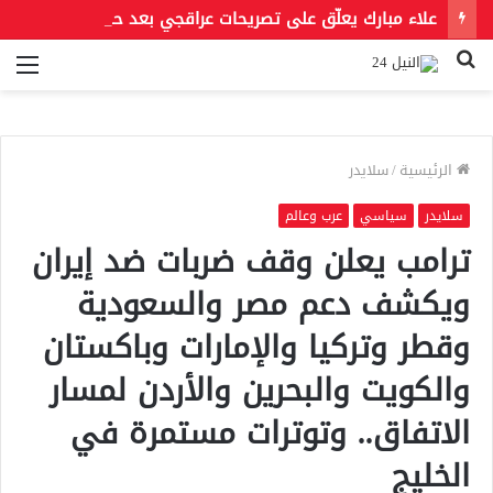
علاء مبارك يعلّق على تصريحات عراقجي بعد حادث مسيّرة دمياط مستشهدًا بمقولة لعمر بن الخطاب
بحث
الق
عن
الرئيسية
/
سلايدر
سلايدر
سياسي
عرب وعالم
ترامب يعلن وقف ضربات ضد إيران
ويكشف دعم مصر والسعودية
وقطر وتركيا والإمارات وباكستان
والكويت والبحرين والأردن لمسار
الاتفاق.. وتوترات مستمرة في
الخليج