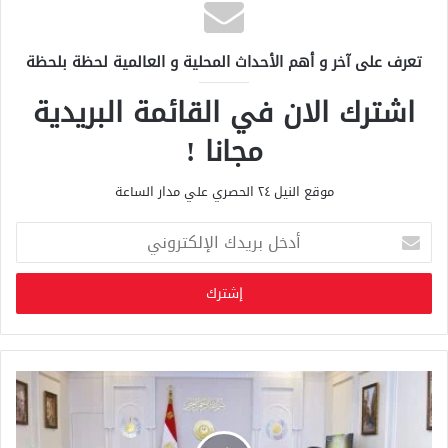
تعرف على آخر و أهم الأحداث المحلية و العالمية لحظة بلحظة
اشترك الان في القائمة البريدية
مجانا !
موقع النيل ٢٤ الحصري علي مدار الساعة
أ
د
خ
ل
ب
ر
ي
د
ك
ا
ل