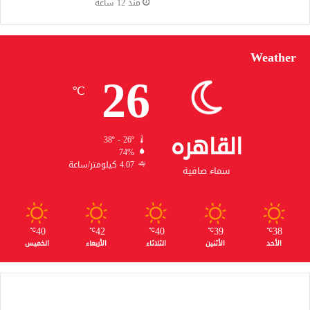
منذ 12 ساعة
Weather
26
℃
القاهره
38º - 26º
74%
4.07 كيلومتر/ساعة
سماء صافية
40
42
40
39
38
℃
℃
℃
℃
℃
الأحد
الأثنين
الثلاثاء
الأربعاء
الخميس