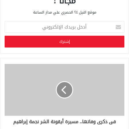
مجانا !
موقع النيل ٢٤ الحصري علي مدار الساعة
أ
د
خ
ل
ب
ر
ي
د
ك
ا
ل
إ
ل
ك
ت
ر
و
فى ذكرى وفاتها.. مسيرة أيقونة الشر نجمة إبراهيم
ن