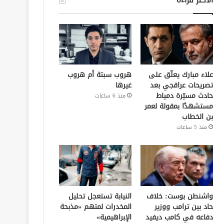
علاء مبارك يعلّق على
هروب سبتة أم هروب
تصريحات عراقجي بعد
غيرها
حادث مسيّرة دمياط
منذ 6 ساعات
مستشهدًا بمقولة لعمر
بن الخطاب
منذ 5 ساعات
واشنطن بوست: خلاف
النيابة تستعجل تحليل
حاد بين ترامب ووزير
المخدرات لمتهم «مذبحة
دفاعه في كامب ديفيد
الإبراهيمية»