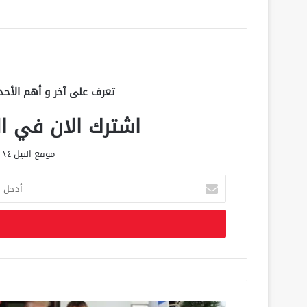
تعرف على آخر و أهم الأحد
اشترك الان في الق
موقع النيل ٢٤ الحصري علي مدار الساعة
أ
د
خ
ل
ب
ر
ي
د
ك