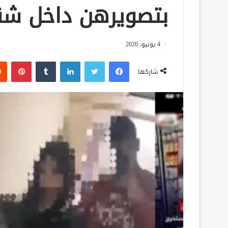
بتصويرهن داخل شق
4 يونيو، 2026
فيسبوك
تويتر
لينكدإن
‏Tumblr
بينتيريست
شاركها