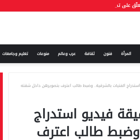
المرأة
فنون
ثقافة
عرب وعالم
منوعات
تعليم وجامعات
ستدراج الفتيات بالشرقية.. وضبط طالب اعترف بتصويرهن داخل شقته
قة فيديو استدراج
. وضبط طالب اعترف