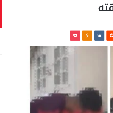
ته
‏Reddit
‏VKontakte
Odnoklassniki
بوكيت