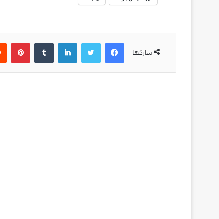
فيسبوك
تويتر
لينكدإن
‏Tumblr
بينتيريست
شاركها