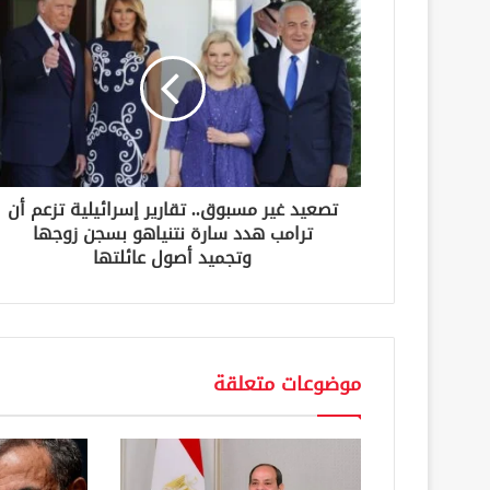
ا
ل
إ
ل
ك
ت
ر
و
ن
تصعيد غير مسبوق.. تقارير إسرائيلية تزعم أن
ي
ترامب هدد سارة نتنياهو بسجن زوجها
وتجميد أصول عائلتها
موضوعات متعلقة