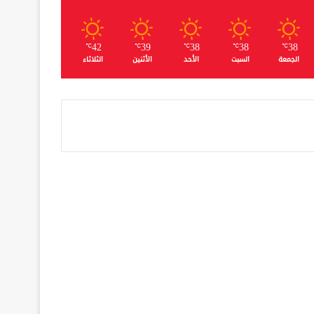
42
39
38
38
38
℃
℃
℃
℃
℃
الجمعة
السبت
الأحد
الأثنين
الثلاثاء