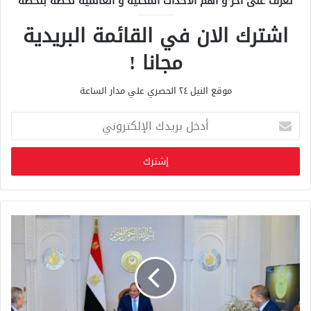
تعرف على آخر و أهم الأحداث المحلية و العالمية لحظة بلحظة
اشترك الان في القائمة البريدية
مجانا !
موقع النيل ٢٤ الحصري علي مدار الساعة
أ
د
خ
ل
ب
ر
ي
د
ك
ا
ل
إ
ل
ك