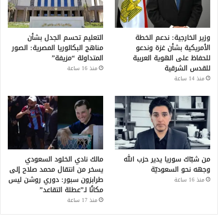
وزير الخارجية: ندعم الخطة
التعليم تحسم الجدل بشأن
الأمريكية بشأن غزة وندعو
مناهج البكالوريا المصرية: الصور
للحفاظ على الهوية العربية
المتداولة “مزيفة”
للقدس الشرقية
منذ 16 ساعة
منذ 14 ساعة
من شبّاك سوريا يدير حزب الله
مالك نادي الخلود السعودي
وجهه نحو السعوديّة
يسخر من انتقال محمد صلاح إلى
طرابزون سبور: دوري روشن ليس
منذ 16 ساعة
مكانًا لـ”عطلة التقاعد”
منذ 17 ساعة