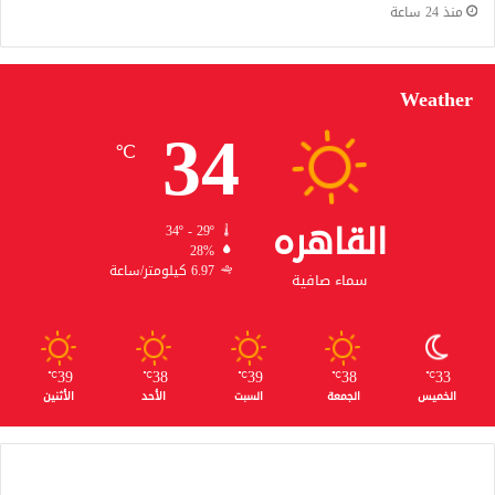
منذ 24 ساعة
Weather
34
℃
القاهره
34º - 29º
28%
6.97 كيلومتر/ساعة
سماء صافية
39
38
39
38
33
℃
℃
℃
℃
℃
الخميس
الجمعة
السبت
الأحد
الأثنين