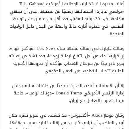
أعلنت مديرة الاستخبارات الوطنية الأمريكية Tulsi Gabbard
«تولسي غابارد» استقالتها رسميًا من منصبها، على أن تنتهي
مهامها في 30 يونيو المقبل، بعد أقل من عامين على توليها
المنصب، في خطوة أثارت حالة واسعة من الجدل داخل الولايات
المتحدة.
وقالت غابارد، في رسالة نقلتها قناة Fox News «فوكس نيوز»،
إن قرارها جاء من أجل التفرغ لرعاية زوجها، بعد تشخيص إصابته
بنوع نادر جدًا من سرطان العظام، مؤكدة أن ظروفها الأسرية
الحالية تتطلب ابتعادها عن العمل الحكومي.
إلا أن الاستقالة أعادت الحديث مجددًا عن خلافات سابقة داخل
إدارة الرئيس الأمريكي Donald Trump «دونالد ترامب»، خاصة
فيما يتعلق بالتعامل مع إيران.
وكان موقع Axios «أكسيوس» قد كشف، في تقرير نشره خلال
أبريل الماضي، أن ترامب كان يدرس إقالة غابارد بسبب موقفها