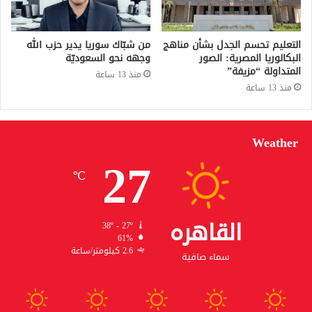
التعليم تحسم الجدل بشأن مناهج
من شبّاك سوريا يدير حزب الله
البكالوريا المصرية: الصور
وجهه نحو السعوديّة
المتداولة “مزيفة”
منذ 13 ساعة
منذ 13 ساعة
Weather
27
℃
القاهره
38º - 27º
61%
2.6 كيلومتر/ساعة
سماء صافية