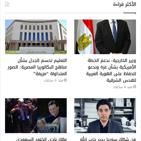
الأكثر قراءة
وزير الخارجية: ندعم الخطة
التعليم تحسم الجدل بشأن
الأمريكية بشأن غزة وندعو
مناهج البكالوريا المصرية: الصور
للحفاظ على الهوية العربية
المتداولة “مزيفة”
للقدس الشرقية
منذ 6 ساعات
منذ 4 ساعات
من شبّاك سوريا يدير حزب الله
مالك نادي الخلود السعودي