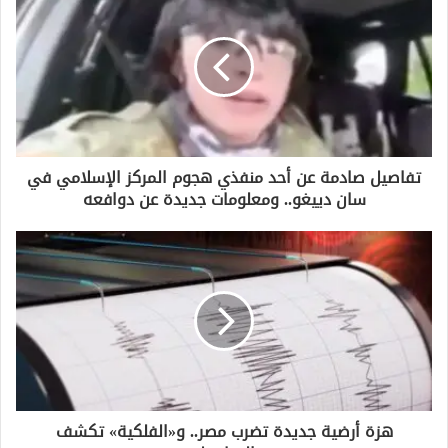
ك
ا
ل
إ
ل
ك
ت
ر
و
تفاصيل صادمة عن أحد منفذي هجوم المركز الإسلامي في
ن
سان دييغو.. ومعلومات جديدة عن دوافعه
ي
هزة أرضية جديدة تضرب مصر.. و«الفلكية» تكشف