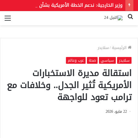
وزير الخارجية: ندعم الخطة الأمريكية بشأن غزة وندعو للحفاظ على الهوية العربية للقدس الشرقية
بحث
الق
عن
الرئيسية
/
سلايدر
سلايدر
سياسي
صحة
عرب وعالم
استقالة مديرة الاستخبارات
الأمريكية تُثير الجدل.. وخلافات مع
ترامب تعود للواجهة
22 مايو، 2026