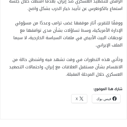
الرافض للتصعيد العسكري ضد إيران، بعدما امتنعت خلال جلسة
استماع بالكونغرس عن تأييد خيار الحرب بشكل واضح.
ووفقًا للتقرير، أثار موقفها غضب ترامب وعددًا من مسؤولي
الإدارة الأمريكية، وسط تساؤلات بشأن مدى توافقها مع
توجهات البيت الأبيض في ملفات السياسة الخارجية، لا سيما
الملف الإيراني.
وتأتي هذه التطورات في وقت تشهد فيه واشنطن حالة من
الانقسام بشأن مستقبل العلاقات مع إيران، واحتمالات التصعيد
العسكري خلال المرحلة المقبلة.
شارك هذا الموضوع:
فيس بوك
X