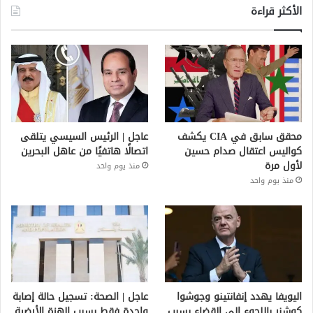
الأكثر قراءة
محقق سابق في CIA يكشف
عاجل | الرئيس السيسي يتلقى
كواليس اعتقال صدام حسين
اتصالًا هاتفيًا من عاهل البحرين
لأول مرة
منذ يوم واحد
منذ يوم واحد
اليويفا يهدد إنفانتينو وجوشوا
عاجل | الصحة: تسجيل حالة إصابة
كوشنر باللجوء إلى القضاء بسبب
واحدة فقط بسبب الهزة الأرضية