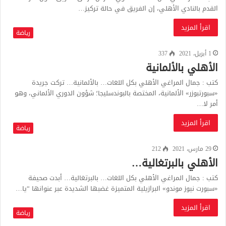
القدم بالنادي الأهلي، إن الفريق في حالة تركيز…
اقرأ المزيد
رياضة
1 أبريل، 2021
337
الأهلي بالألمانية
كتب : جمال المراغي الأهلي بكل اللغات… بالألمانية… تركت جريدة
«سبورتبوزر» الألمانية، المختصة بالبوندسليجا؛ شؤون الدوري الألماني، وهو
أمر لا…
اقرأ المزيد
رياضة
29 مارس، 2021
212
الأهلي بالبرتغالية…
كتب : جمال المراغي الأهلي بكل اللغات… بالبرتغالية… أبدت صحيفة
«سبورت نيوز موندو» البرازيلية المتميزة غضبها الشديدة عبر عنوانها “يا…
اقرأ المزيد
رياضة