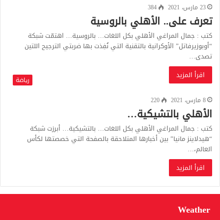
23 مارس، 2021
384
تعرف على.. الأهلي بالروسية
كتب : جمال المراغي الأهلي بكل اللغات… بالروسية… اهتمّت شبكة
“أوبوزيرفاتل” الأوكرانية بالتقنية التي نُفِذت بها ضربتي الترجيح اللتين
تصدى…
اقرأ المزيد
رياضة
8 مارس، 2021
220
الأهلي بالتشيكية…
كتب : جمال المراغي الأهلي بكل اللغات… بالتشيكية… أبرزت شبكة
“هيدلاينز مانيا” بين أخبارها المتلاحقة بالصفحة التي خصصتها لكأس
العالم،…
اقرأ المزيد
Weather