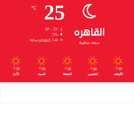
25
℃
القاهره
39º - 25º
73%
3.46 كيلومتر/ساعة
سماء صافية
39
39
38
38
39
℃
℃
℃
℃
℃
الأربعاء
الخميس
الجمعة
السبت
الأحد