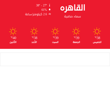
القاهره
38º - 27º
61%
2.6 كيلومتر/ساعة
سماء صافية
40
38
39
39
38
℃
℃
℃
℃
℃
الخميس
الجمعة
السبت
الأحد
الأثنين