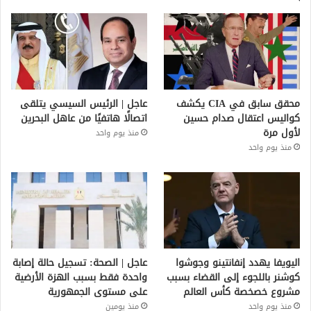
محقق سابق في CIA يكشف
عاجل | الرئيس السيسي يتلقى
كواليس اعتقال صدام حسين
اتصالًا هاتفيًا من عاهل البحرين
لأول مرة
منذ يوم واحد
منذ يوم واحد
اليويفا يهدد إنفانتينو وجوشوا
عاجل | الصحة: تسجيل حالة إصابة
كوشنر باللجوء إلى القضاء بسبب
واحدة فقط بسبب الهزة الأرضية
مشروع خصخصة كأس العالم
على مستوى الجمهورية
منذ يوم واحد
منذ يومين