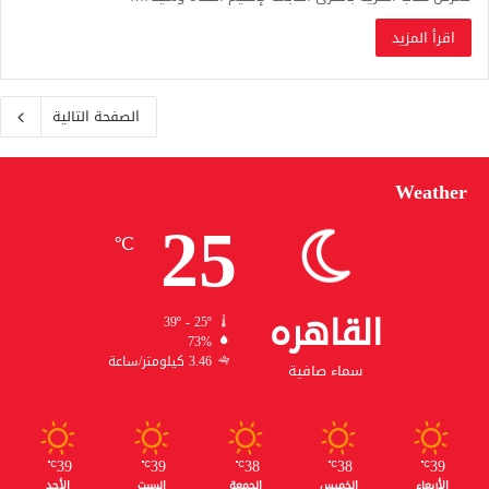
اقرأ المزيد
الصفحة التالية
Weather
25
℃
القاهره
39º - 25º
73%
3.46 كيلومتر/ساعة
سماء صافية
39
39
38
38
39
℃
℃
℃
℃
℃
الأربعاء
الخميس
الجمعة
السبت
الأحد