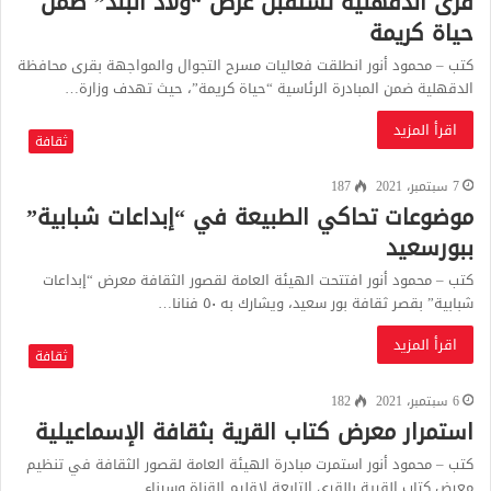
قرى الدقهلية تستقبل عرض “ولاد البلد” ضمن
حياة كريمة
كتب – محمود أنور انطلقت فعاليات مسرح التجوال والمواجهة بقرى محافظة
الدقهلية ضمن المبادرة الرئاسية “حياة كريمة”، حيث تهدف وزارة…
اقرأ المزيد
ثقافة
7 سبتمبر، 2021
187
موضوعات تحاكي الطبيعة في “إبداعات شبابية”
ببورسعيد
كتب – محمود أنور افتتحت الهيئة العامة لقصور الثقافة معرض “إبداعات
شبابية” بقصر ثقافة بور سعيد، ويشارك به ٥٠ فنانا…
اقرأ المزيد
ثقافة
6 سبتمبر، 2021
182
استمرار معرض كتاب القرية بثقافة الإسماعيلية
كتب – محمود أنور استمرت مبادرة الهيئة العامة لقصور الثقافة في تنظيم
معرض كتاب القرية بالقرى التابعة لإقليم القناة وسيناء…