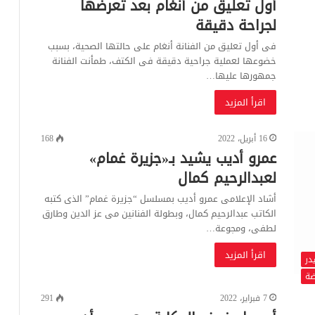
أول تعليق من أنغام بعد تعرضها
لجراحة دقيقة
فى أول تعليق من الفنانة أنغام على حالتها الصحية، بسبب
خضوعها لعملية جراحية دقيقة فى الكتف، طمأنت الفنانة
جمهورها عليها…
اقرأ المزيد
16 أبريل، 2022
168
عمرو أديب يشيد بـ«جزيرة غمام»
لعبدالرحيم كمال
أشاد الإعلامى عمرو أديب بمسلسل “جزيرة غمام” الذى كتبه
الكاتب عبدالرحيم كمال، وبطولة الفنانين مى عز الدين وطارق
لطفى، ومجوعة…
اقرأ المزيد
در
ضة
7 فبراير، 2022
291