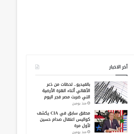
أخر الاخبار
بالفيديو.. لحظات من ذعر
الأهالي أثناء الهزة الأرضية
التي ضربت مصر فجر اليوم
منذ يومين
محقق سابق في CIA يكشف
كواليس اعتقال صدام حسين
لأول مرة
منذ يومين