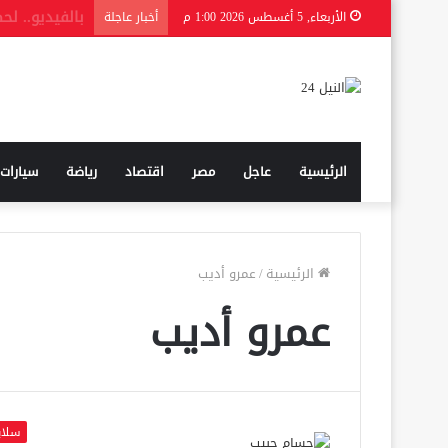
محقق سابق في CIA يكشف كواليس اعتقال صدام
الأربعاء, 5 أغسطس 2026 1:00 م
أخبار عاجلة
الرئيسية
عاجل
مصر
اقتصاد
رياضة
سيارات
الرئيسية
/
عمرو أديب
عمرو أديب
سلاي