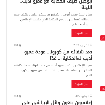
أبوجبل ضيف الحكاية مع عمرو أديب..
الليلة
يطل الليلة محمد أبوجبل الشهير بجابسكى حارس منتخب مصر
والزمالك ضيفا على برنامج الحكاية الذي يقدمه الإعلامي
عمرو أديب على…
اقرأ المزيد
در
13 يناير، 2022
180
بعد شفائه من كورونا.. عودة عمرو
أديب لـ«الحكاية».. غدًا
يعود الإعلامى الكبير عمرو أديب من جديد لبرنامجه «الحكاية»
المذاع على قناة mbc مصر، بعد شفائه من فيروس كورنا،
الذى…
اقرأ المزيد
در
9 يناير، 2022
383
إعلاميون ينعون وائل الإبراشى على