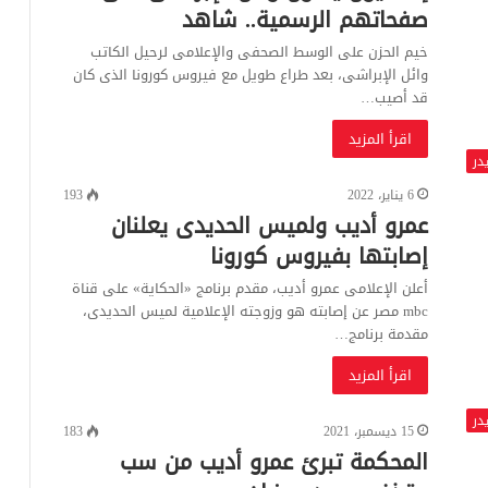
صفحاتهم الرسمية.. شاهد
خيم الحزن على الوسط الصحفى والإعلامى لرحيل الكاتب
وائل الإبراشى، بعد طراع طويل مع فيروس كورونا الذى كان
قد أصيب…
اقرأ المزيد
در
6 يناير، 2022
193
عمرو أديب ولميس الحديدى يعلنان
إصابتها بفيروس كورونا
أعلن الإعلامى عمرو أديب، مقدم برنامج «الحكاية» على قناة
mbc مصر عن إصابته هو وزوجته الإعلامية لميس الحديدى،
مقدمة برنامج…
اقرأ المزيد
در
15 ديسمبر، 2021
183
المحكمة تبرئ عمرو أديب من سب