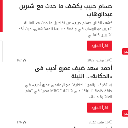
حسام حبيب يكشف ما حدث مع شيرين
عبدالوهاب
كشف الفنان حسام حبيب، عن تفاصيل ما حدث مع الفنانة
شيرين عبدالوهاب في واقعة ذهابها للمستشفى، حيث أكد:
“شيرين كلمتني…
اقرأ المزيد
در
19 يونيو، 2022
167
أحمد سعد ضيف عمرو أديب فى
«الحكاية».. الليلة
يُستضيف برنامج “الحكاية” مع الإعلامى عمرو أديب، في
حلقة خاصة “الليلة” على شاشة ” MBC مصر” في تمام
العاشرة مساءً،…
اقرأ المزيد
در
16 مايو، 2022
176