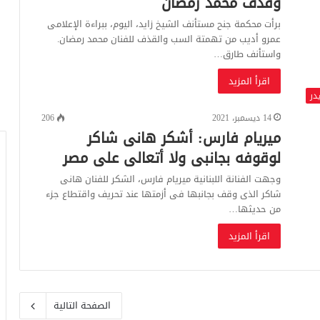
وقذف محمد رمضان
برأت محكمة جنح مستأنف الشيخ زايد، اليوم، ببراءة الإعلامى
عمرو أديب من تهمتة السب والقذف للفنان محمد رمضان.
واستأنف طارق…
اقرأ المزيد
در
14 ديسمبر، 2021
206
ميريام فارس: أشكر هانى شاكر
لوقوفه بجانبى ولا أتعالى على مصر
وجهت الفنانة اللبنانية ميريام فارس، الشكر للفنان هانى
شاكر الذى وقف بجانبها فى أزمتها عند تحريف واقتطاع جزء
من حديثها…
اقرأ المزيد
الصفحة التالية