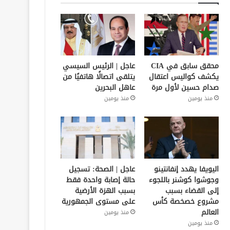
محقق سابق في CIA
عاجل | الرئيس السيسي
يكشف كواليس اعتقال
يتلقى اتصالًا هاتفيًا من
صدام حسين لأول مرة
عاهل البحرين
منذ يومين
منذ يومين
اليويفا يهدد إنفانتينو
عاجل | الصحة: تسجيل
وجوشوا كوشنر باللجوء
حالة إصابة واحدة فقط
إلى القضاء بسبب
بسبب الهزة الأرضية
مشروع خصخصة كأس
على مستوى الجمهورية
العالم
منذ يومين
منذ يومين