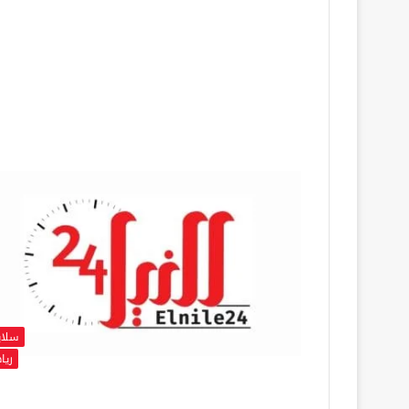
سلاي
ريا