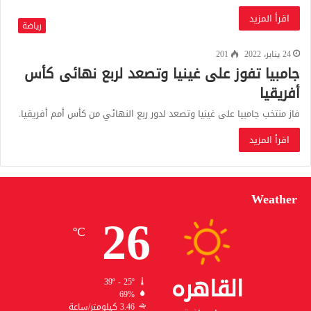
اقرأ المزيد
رياضة
24 يناير، 2022
201
جامبيا تفوز على غينيا وتصعد لربع نهائى كأس
أفريقيا
فاز منتخب جامبيا على غينيا وتصعد لدور ربع النهائي من كأس أمم أفريقيا.
اقرأ المزيد
Weather
26
℃
القاهره
39º - 25º
69%
3.46 كيلومتر/ساعة