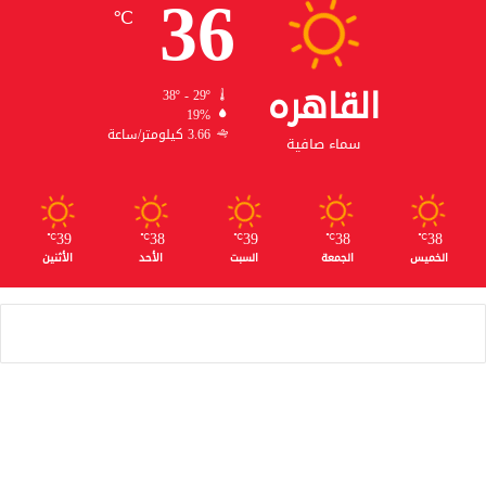
36
℃
القاهره
38º - 29º
19%
3.66 كيلومتر/ساعة
سماء صافية
39
38
39
38
38
℃
℃
℃
℃
℃
الخميس
الجمعة
السبت
الأحد
الأثنين