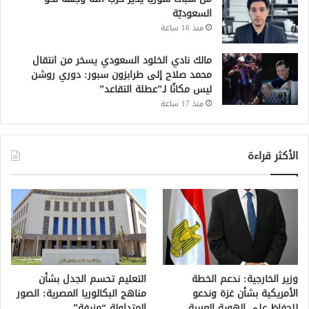
السعوديّة
منذ 16 ساعة
مالك نادي الخلود السعودي يسخر من انتقال
محمد صلاح إلى طرابزون سبور: دوري روشن
ليس مكانًا لـ”عطلة التقاعد”
منذ 17 ساعة
الأكثر قراءة
وزير الخارجية: ندعم الخطة
التعليم تحسم الجدل بشأن
الأمريكية بشأن غزة وندعو
مناهج البكالوريا المصرية: الصور
للحفاظ على الهوية العربية
المتداولة “مزيفة”