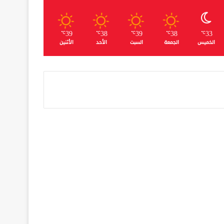
39
38
39
38
33
℃
℃
℃
℃
℃
الخميس
الجمعة
السبت
الأحد
الأثنين