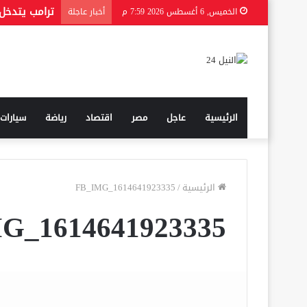
الخميس, 6 أغسطس 2026 7:59 م
أخبار عاجلة
الرئيسية
عاجل
مصر
اقتصاد
رياضة
سيارات
الرئيسية
/
FB_IMG_1614641923335
G_1614641923335