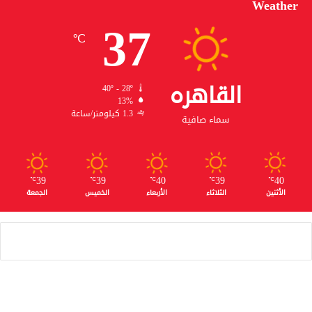
Weather
37
℃
القاهره
40º - 28º
13%
1.3 كيلومتر/ساعة
سماء صافية
39
39
40
39
40
℃
℃
℃
℃
℃
الأثنين
الثلاثاء
الأربعاء
الخميس
الجمعة