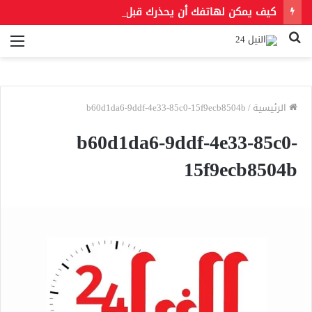
كيف يمكن لهاتفك أن يحذرك قبل الزلزال؟.. فعّل هذه الخاصية الآن
بحث
الق
عن
الرئيسية
/
b60d1da6-9ddf-4e33-85c0-15f9ecb8504b
b60d1da6-9ddf-4e33-85c0-
15f9ecb8504b