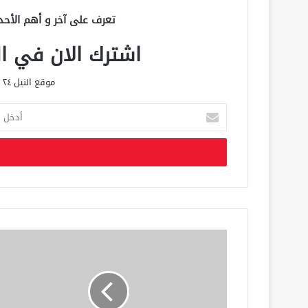
تعرف على آخر و أهم الأحد
اشترك الان في الق
موقع النيل ٢٤ الحصري علي مدار الساعة
أ
د
خ
ل
ب
ر
ي
د
ك
ا
ل
إ
ل
ك