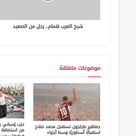
ت
ر
و
ن
شيخ العرب همام.. رجل من الصعيد
ي
موضوعات متعلقة
حزب إسباني يط
جماهير طرابزون تستقبل محمد صلاح
استقبالًا أسطوريًا وسط أجواء
و«فيفا» يحسم