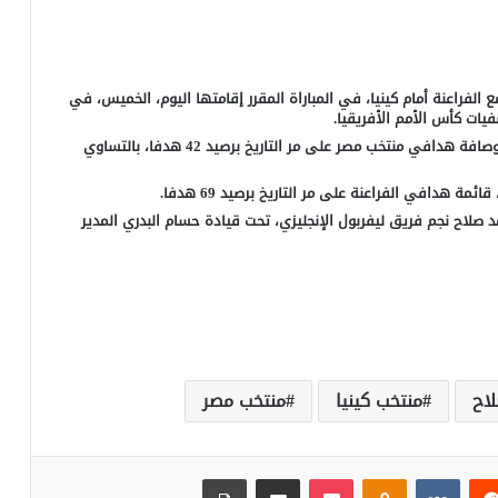
لفراعنة أمام كينيا، في المباراة المقرر إقامتها اليوم، الخميس، في
ات كأس الأمم الأفريقيا.
ويحتاج محمد صلاح إلى هدف في مباراة اليوم، ليرتقي إلى وصافة هدافي منتخب مصر على مر التاريخ برصيد 42 هدفا، بالتساوي
هدافي الفراعنة على مر التاريخ برصيد 69 هدفا.
د صلاح نجم فريق ليفربول الإنجليزي، تحت قيادة حسام البدري المدير
اح
منتخب كينيا
منتخب مصر
‏Reddit
‏VKontakte
Odnoklassniki
بوكيت
مشاركة عبر البريد
طباعة