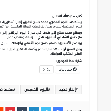
كتب – عبدالله النحاس
يستهدف النجم المصري محمد صلاح تحقيق إنجازا أسطوريا، مع ا
تمام السادسة مساء، ضمن منافسات الجولة الخامسة، من تصفي
مع حسن الشاذلي أسطورة نادي الترسانة ومنتخب مصر.
ويتصدر الأسطورة حسام حسن نجم الأهلي والزمالك السابق، قائمة 
ومن المقرر أن تشهد مباراة مصر وكينيا، الظهور الأول لـ محم
الفني لمنتخب الفراعنة.
شارك هذا الموضوع:
فيس بوك
X
إنجاز جديد
اليوم الخميس
محمد صل
فيسبوك
تويتر
لينكدإن
‏Tumblr
بينتيريست