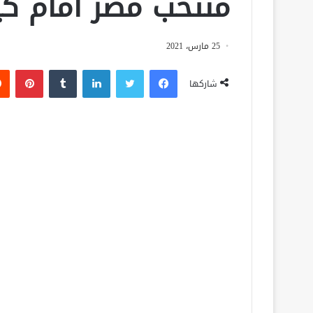
منتخب مصر أمام كين
25 مارس، 2021
فيسبوك
تويتر
لينكدإن
‏Tumblr
بينتيريست
شاركها