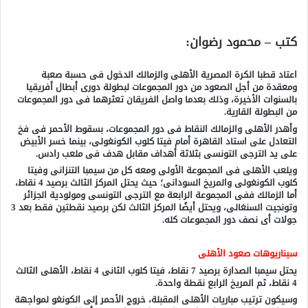
كتب – محمود رضوان:
اعتاد قطبا الكرة المصرية الأهلى والزمالك الدخول فى حسبة صعبة
ومعقدة من أجل الصعود من دور المجموعات لبطولة دورى أبطال أفريقيا
بالسنوات الأخيرة، وذلك بعدما واصل الفريقان تعثرهما فى دور المجموعات
من البطولة القارية.
وأهدر الأهلى والزمالك النقاط فى دور المجموعات، بسقوط الأحمر فى فخ
التعادل على استاد القاهرة أمام فيتا كلوب الكونغولى، بينما خسر الأبيض
على يد الترجى التونسى بثلاثة أهداف مقابل هدف فى ملعب رادس.
ويلعب الأهلى فى المجموعة الأولى ومعه كل من سيمبا التنزانى وفيتا
كلوب الكونغولى والمريخ السودانى؛ حيث يحتل المركز الثالث برصيد 4 نقاط،
أما الزمالك ففى المجموعة الرابعة مع الترجى التونسى ومولودية الجزائر
وتونجيت السنغالى، ويحتل أيضًا المركز الثالث لكن برصيد نقطتين فقط بعد 3
جولات أى نصف دور المجموعات كله.
سيناريوهات صعود الأهلى
يحتل سيمبا الصدارة برصيد 7 نقاط، فيتا كلوب الثانى 4 نقاط، الأهلى الثالث
4 نقاط، ثم المريخ الرابع نقطة واحدة.
وسيكون ترتيب مباريات الأهلى المقبلة، خروج الأحمر إلى الكونغو لمواجهة