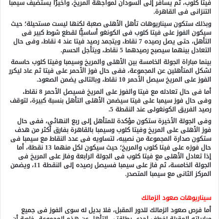
فيتا كلوب، ثم يسافر إلى السودان لمواجهة المريخ، وأخيرًا يستضيف سيمبا
التنزانى فى القاهرة.
وبذلك ستكون سيناريوهات تأهل الأهلى صعبة لكنها ليست مستحيلة؛ حيث
سيكون الفوز على فيتا كلوب فى الكونغو أساسيًّا لقطع شوط كبير فى
التأهل، حتى يصل رصيده 7 نقاط، ويتجمد رصيد فيتا عند 4 نقاط، وفى حال
التعادل بينهما سيصبح رصيدهما 5 نقاطـ، ويتأجل الحسم.
بينما مباراة الجولة الخامسة بين الأهلى والمريخ وسيمبا وفيتا كلوب حاسمة
لشكل المتأهلين عن المجموعة، ففى حال فوز الأحمر على فيتا ثم عاد ليكرر
الفوز على المريخ سيصل الأحمر 10 نقاط، وبالتالى يضمن الصعود.
أما فى حال تعادله مع فيتا والفوز على المريخ فسيصل الأحمر 8 نقاط،
وفى حال فوز سيمبا على فيتا سيضمن الأهلى التأهل بنسبة كبيرة، لتوقف
رصيد الفريق الكونغولى عند النقطة 5.
وفى الجولة الأخيرة ستكون مؤكدة للمتأهل إلى ربع النهائي، ففى حال
فوز الأهلى على المريخ وفيتا كلوب وسيمبا بالقاهرة بفارق أكثر من هدف
ستكون صدارة المجموعة من نصيبه، لتساويه فى عدد النقاط مع سيمبا فى
حال فوزه على فيتا كلوب والمريخ؛ حيث سيكون لكل منهما 13 نقطة، أما
إذا تعادل الأهلى مع فيتا كلوب فى الجولة الرابعة وفاز على المريخ فى
الجولة الخامسة، ثم فاز على سيمبا فسيصل رصيده إلى النقطة 11، ويضمن
المركز الثانى مع سيمبا المتصدر.
سيناريوهات صعود الزمالك
أما فرص صعود الزمالك للدور المقبل، فلا بديل له سوى الفوز فى جميع
مبارياته المقبلة لخطف إحدى بطاقتى التأهل عن هذه المجموعة، خاصة أن