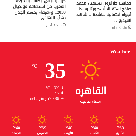
حزب إسباني يطالب باستبعاد
جماهير طرابزون تستقبل محمد
المغرب من استضافة مونديال
صلاح استقبالًا أسطوريًا وسط
2030.. و«فيفا» يحسم الجدل
أجواء احتفالية حاشدة .. شاهد
بشأن النهائي
الفيديو ..
منذ 3 أيام
منذ 3 أيام
Weather
35
℃
القاهره
39º - 30º
17%
3.06 كيلومتر/ساعة
سماء صافية
40
39
40
40
39
℃
℃
℃
℃
℃
الأثنين
الثلاثاء
الأربعاء
الخميس
الجمعة