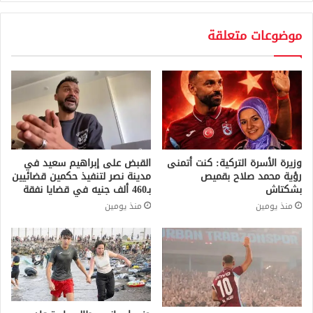
موضوعات متعلقة
وزيرة الأسرة التركية: كنت أتمنى
القبض على إبراهيم سعيد في
رؤية محمد صلاح بقميص
مدينة نصر لتنفيذ حكمين قضائيين
بشكتاش
بـ460 ألف جنيه في قضايا نفقة
منذ يومين
منذ يومين