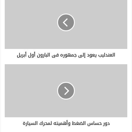
ك
ا
ل
إ
ل
ك
ت
ر
و
العندليب يعود إلى جمهوره فى البارون أول أبريل
ن
ي
دور حساس الضغط وأهميته لمحرك السيارة