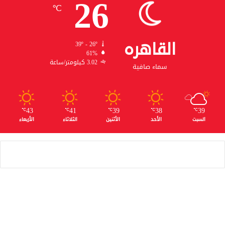
26
℃
القاهره
39º - 26º
61%
3.02 كيلومتر/ساعة
سماء صافية
43
41
39
38
39
℃
℃
℃
℃
℃
السبت
الأحد
الأثنين
الثلاثاء
الأربعاء