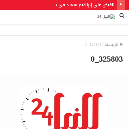
القبض على إبراهيم سعيد في مدينة نصر لتنفيذ حكمين قضائيين بـ460 ألف جنيه في قضايا نفقة
بحث
الق
عن
الرئيسية
/
325803_0
325803_0