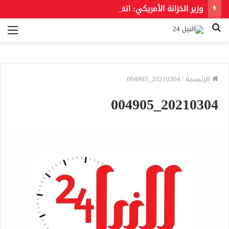
وزير الخزانة الأمريكي: اتفاق ووقف لإطلاق النار مع إيران قد يُعلن خلال ساعات.. وإعادة فتح المضيق متوقعة
بحث
الق
عن
الرئيسية
/
20210304_004905
20210304_004905