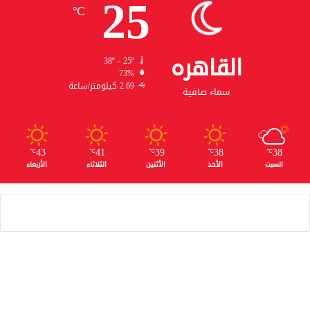
25
℃
القاهره
38º - 25º
73%
2.69 كيلومتر/ساعة
سماء صافية
43
41
39
38
38
℃
℃
℃
℃
℃
السبت
الأحد
الأثنين
الثلاثاء
الأربعاء