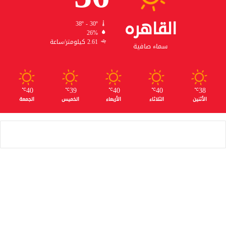
القاهره
38º - 30º
26%
2.61 كيلومتر/ساعة
سماء صافية
40
39
40
40
38
℃
℃
℃
℃
℃
الأثنين
الثلاثاء
الأربعاء
الخميس
الجمعة