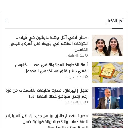
أخر الاخبار
«مش لاقي آكل وهما عايشين في فيلا»..
اعترافات المتهم في جريمة قتل أسرة بالتجمع
الخامس
منذ 49 ثانية
أزمة الخطوط المجهولة في مصر.. «كابوس
رقمي» يثير قلق مستخدمي المحمول
منذ 14 دقيقة
عاجل | ليبرمان: صدرت تعليمات بالانسحاب من غزة
رغم رفض نتنياهو خطة النقاط الـ15
منذ 41 دقيقة
مصر تستعد لإطلاق برنامج جديد لإحلال السيارات
المتقادمة.. والهجينة والكهربائية ضمن
السيناريوهات المطروحة