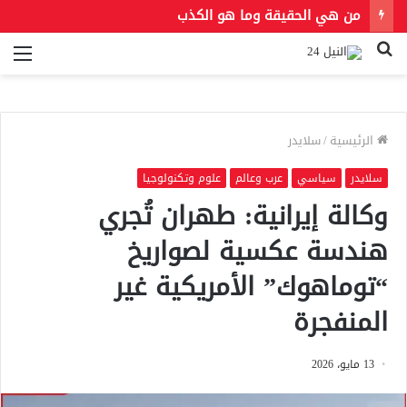
من هي الحقيقة وما هو الكذب
بحث
الق
عن
الرئيسية
/
سلايدر
سلايدر
سياسي
عرب وعالم
علوم وتكنولوجيا
وكالة إيرانية: طهران تُجري
هندسة عكسية لصواريخ
“توماهوك” الأمريكية غير
المنفجرة
13 مايو، 2026