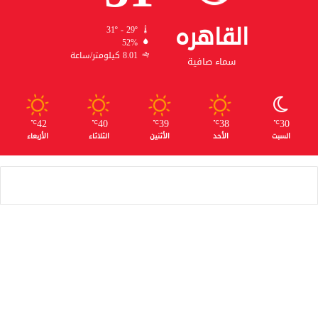
القاهره
31º - 29º
52%
8.01 كيلومتر/ساعة
سماء صافية
42
40
39
38
30
℃
℃
℃
℃
℃
السبت
الأحد
الأثنين
الثلاثاء
الأربعاء