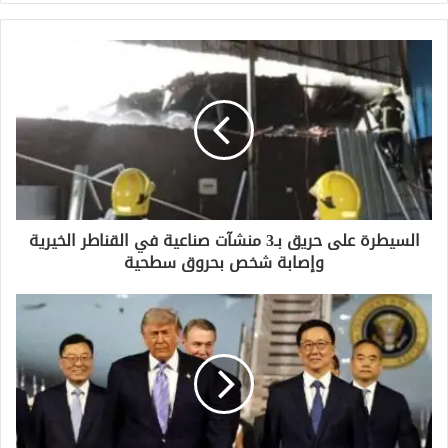
ر
ي
د
ك
ا
ل
إ
ل
ك
ت
ر
و
السيطرة على حريق بـ3 منشآت صناعية في القناطر الخيرية
ن
وإصابة شخص بحروق سطحية
ي