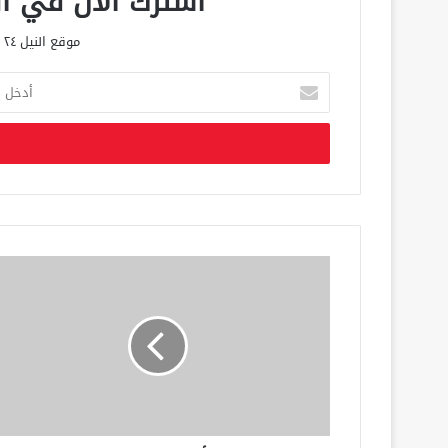
اشترك الان في الق
موقع النيل ٢٤ الحصري علي مدار الساعة
أ
د
خ
ل
ب
ر
ي
د
ك
ا
ل
إ
ل
ك
ت
ر
و
ن