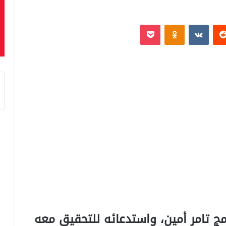
‏Reddit
‏VKontakte
Odnoklassniki
بوكيت
مج تامر أمين، واستدعائه للتحقيق معه