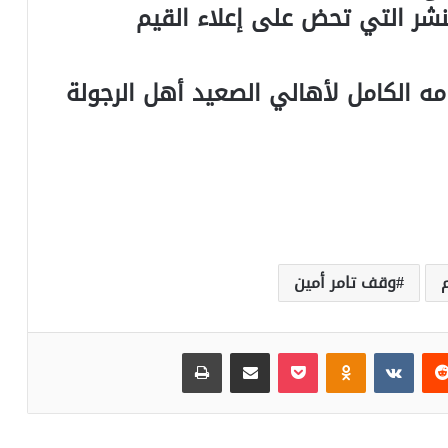
النشر التي تحض على إعلاء القيم
مه الكامل لأهالي الصعيد أهل الرجولة
وقف تامر أمين
‏Reddit
‏VKontakte
Odnoklassniki
بوكيت
مشاركة عبر البريد
طباعة