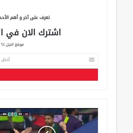
تعرف على آخر و أهم الأحد
اشترك الان في الق
موقع النيل ٢٤ الحصري علي مدار الساعة
أ
د
خ
ل
ب
ر
ي
د
ك
ا
ل
إ
ل