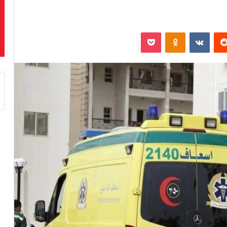
‏Reddit
‏VKontakte
Odnoklassniki
بوكيت