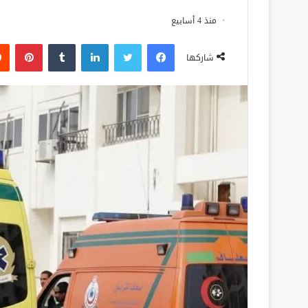
منذ 4 أسابيع
فيسبوك
تويتر
لينكدإن
‏Tumblr
بينتيريست
شاركها