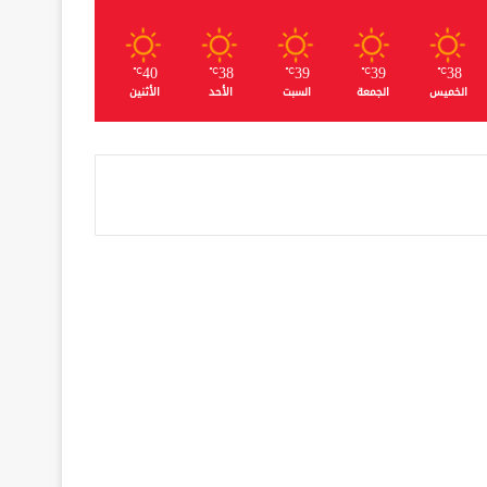
40
38
39
39
38
℃
℃
℃
℃
℃
الخميس
الجمعة
السبت
الأحد
الأثنين