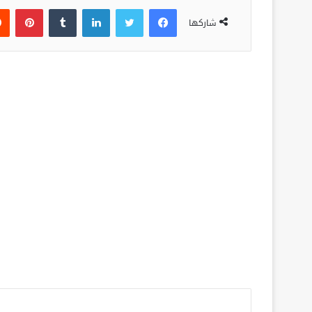
فيسبوك
تويتر
لينكدإن
‏Tumblr
بينتيريست
شاركها