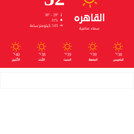
القاهره
38º - 29º
31%
3.05 كيلومتر/ساعة
سماء صافية
40
38
39
39
38
℃
℃
℃
℃
℃
الخميس
الجمعة
السبت
الأحد
الأثنين