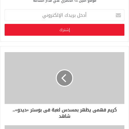
موقع النيل ٢٤ الحصري علي مدار الساعة
أ
د
خ
ل
ب
ر
ي
د
ك
ا
ل
إ
ل
ك
ت
ر
و
كريم فهمى يظهر بمسدس لعبة فى بوستر «ديدو»..
ن
شاهد
ي