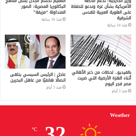
وزير الخارجية: ندعم الخطة
التعليم تحسم الجدل بشأن مناهج
الأمريكية بشأن غزة وندعو للحفاظ
البكالوريا المصرية: الصور
على الهوية العربية للقدس
المتداولة “مزيفة”
الشرقية
منذ 16 ساعة
منذ 14 ساعة
بالفيديو.. لحظات من ذعر الأهالي
عاجل | الرئيس السيسي يتلقى
أثناء الهزة الأرضية التي ضربت
اتصالًا هاتفيًا من عاهل البحرين
مصر فجر اليوم
منذ 3 أيام
منذ 3 أيام
Weather
32
℃