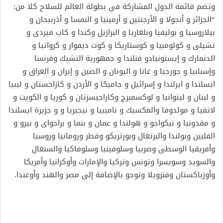
وتضم قائمة الدول المشاركة في بطولة العالم للسلاح كلا من:
“الجزائر و أنجولا و الأرجنتين و أرمينيا و النمسا و أذربيجان و
بيلاروسيا و بوليفيا وبلغاريا و البرازيل وكندا و كاب فيردى و
تشيلى و كولومبيا و كوستاريكا و كوت ديفوار و كرواتيا و
الدنمارك و إيستونيادو فنلندا و جمهورية التشيك وفرنسا
وإسبانيا و جورجيا و غانا و اليونان و الصين و إيران و العراق و
ايسلندا و ايرلندا و إسرائيل و جاميكا و الأردن و كازاخستان و ليبيا
و لبنان و ليتوانيا و لوكسمبرج وكاراجيسزتان و كوريا و الكويت و
لاتفيا و مولدوفا والمكسيك و ناميبيا و نيجيريا و و جزيرة ايسلندا
و مقدونيا و نيكواجو و هولندا و عمان و بنما و براجواى و بيرو و
الفلبين وبولندا والبرتغال وبورتريكو وقطر ورومانيا وروسيا
وأفريقيا الوسطى وصربيا وسلوفينيا وسلوفاكيا والسنغال
والسويد وسويسرا وتونس وتركيا والإمارات وأوكرانيا وأمريكا
وأوزباكستان وفنزويلا وتوجو بالإضافة إلى مصر والهند وأوغندا.