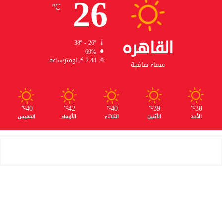
26
℃
القاهره
38º - 26º
69%
2.48 كيلومتر/ساعة
سماء صافية
40
42
40
39
38
℃
℃
℃
℃
℃
الأحد
الأثنين
الثلاثاء
الأربعاء
الخميس