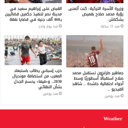
وزيرة الأسرة التركية: كنت أتمنى
القبض على إبراهيم سعيد في
رؤية محمد صلاح بقميص
مدينة نصر لتنفيذ حكمين قضائيين
بشكتاش
بـ460 ألف جنيه في قضايا نفقة
منذ 21 ساعة
منذ يوم واحد
حزب إسباني يطالب باستبعاد
جماهير طرابزون تستقبل محمد
المغرب من استضافة مونديال
صلاح استقبالًا أسطوريًا وسط
2030.. و«فيفا» يحسم الجدل
أجواء احتفالية حاشدة .. شاهد
بشأن النهائي
الفيديو ..
منذ يومين
منذ يومين
Weather