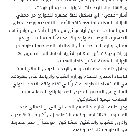
وجعلها قبلة للإتحادات الدولية لتنظيم البطولات.
أشار “صبحي” إلي تشكيل لجنة مصغرة للطوارئ من ممثلي
الوزارات المعنية لمتابعة كافة الأعمال التنفيذية ورصد لحظي
لسير المنافسات دون أية عوائق من خلال التأكد من توافر كافة
التجهيزات اللوجستية والإدارية، مضيفاً أنه تم التنسيق مع
ممثلي وزارة السياحة بشأن الفعاليات المصاحبة للبطولة من
زيارات وجولات لأبرز المعالم الأثرية، إضافة إلى التنسيق مع
الوزارات المعنية لتذليل كافة العقبات.
وخلال كلمته، قدم نائب رئيس الإتحاد الدولي للسلاح الشكر
للاتحاد المصري للسلاح ووزارة الشباب والرياضة علي جهودهم
في الاستعداد للبطولة، مشيراً الي ثقته وثقة الاتحاد الدولي
للسلاح في التنظيم المصري الجيد والرائع للبطولة، متمنياً
السلامة لجميع المشاركين.
ومن جانبه، أشار عبد المنعم الحسينى الي ان اجمالي عدد
المشاركين 1079 لاعب ولاعبة بالإضافة إلى أكثر من 500 مدرب
وإدارى للشباب والناشئين المشاركين ، موضحاً أن مصر مشاركة
فى البطولة بـ42 لاعبا ولاعبة.