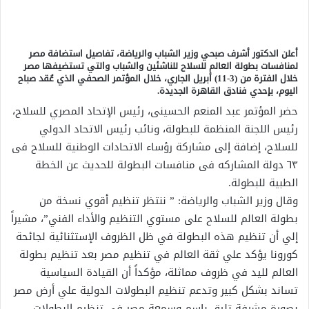
أعلن الدكتور أشرف صبحي وزير الشباب والرياضة، تفاصيل استضافة مصر
لمنافسات بطولة العالم للسلاح للناشئين والشباب والتي تستضيفها مصر
خلال الفترة من (3-11) أبريل الجاري، خلال المؤتمر الصحفي الذي عُقد صباح
اليوم، بإحدي فنادق القاهرة الجديدة.
حضر المؤتمر عبد المنعم الحسينى، رئيس الإتحاد المصري للسلاح،
رئيس اللجنة المنظمة للبطولة، ونائب رئيس الاتحاد الدولي
للسلاح، إضافة إلى مشاركة رؤساء الاتحادات الوطنية للسلاح فى
٦٣ دولة المشاركه فى منافسات البطولة للحديث عن الخطة
الطبية للبطولة.
وقال وزير الشباب والرياضة: ” ننتظر تنظيم أقوي نسخة من
بطولة العالم للسلاح على مستوي التنظيم والأداء الفني”، مشيراً
إلي أن تنظيم هذه البطولة في ظل الظروف الإستثنائية لجائحة
كورونا يؤكد علي ثقة العالم في تنظيم مصر بعد تنظيم بطولة
العالم لليد في ظروف مماثلة، مؤكداً أن القيادة السياسية
تساند بشكل كبير وتدعم تنظيم البطولات الدولية علي أرض مصر
بصورة مشرفة تليق باسم وسمعة مصر في تنظيم البطولات