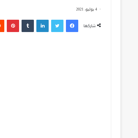
4 يوليو، 2021
فيسبوك
تويتر
لينكدإن
‏Tumblr
بينتيريست
شاركها