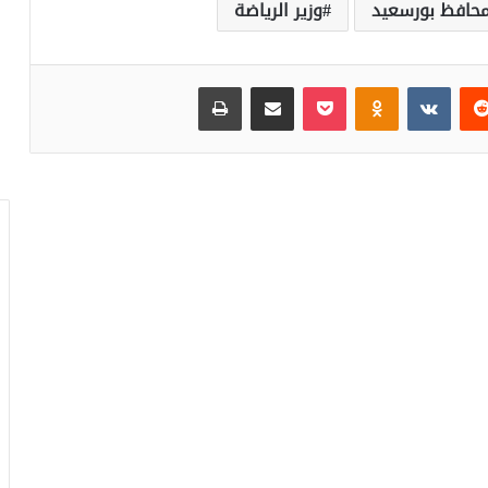
حافظ بورسعيد
وزير الرياضة
‏Reddit
‏VKontakte
Odnoklassniki
بوكيت
مشاركة عبر البريد
طباعة