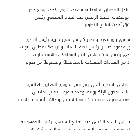
 عادل الغضبان محافظ بورسعيد، اليوم الأحد، بوضع حجر
توجيهات السيد الرئيس عبد الفتاح السيسي رئيس
فق أحدث نماذج التطوير.
المصري ببورسعيد بحضور كل من سمير حلبية رئيس النادي
ور محمود حسين رئيس لجنة الشباب والرياضة بمجلس النواب،
 رئيس شركة وادي النيل للمقاولات والاستثمارات
دد من القيادات التنفيذية بالمحافظة، ومجموعة من نجوم
نادي المصرى الذي يتم تنفيذه وفق المعايير العالمية،
ومن المقرر أن يضم الملعب الرئيسي والمدرجات، وبوابات الدخول الإلكترونية، وعدد 4 غرف لتغيير الملابس
لصحفية، وغرف فندقية لإقامة اللاعبين، وصالات أنشطة رياضية
ير إلى السيد الرئيس عبد الفتاح السيسى رئيس الجمهورية
بناء بورسعيد، وضمن المشروعات العديدة التي تشهدها