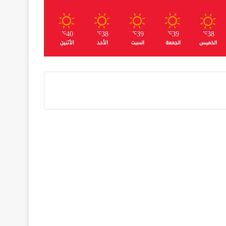
40
38
39
39
38
℃
℃
℃
℃
℃
الخميس
الجمعة
السبت
الأحد
الأثنين