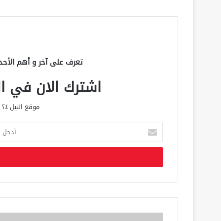
تعرف على آخر و أهم الأحد
اشترك الان في الق
موقع النيل ٢٤ الحصري علي مدار الساعة
أ
د
خ
ل
ب
ر
ي
د
ك
ا