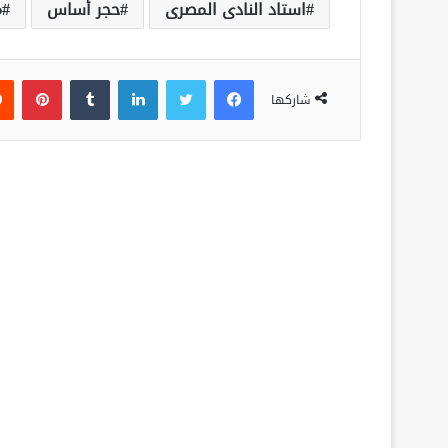
استاد النادى المصرى
حجر أساس
م
فيسبوك
تويتر
لينكدإن
‏Tumblr
بينتيريست
شاركها