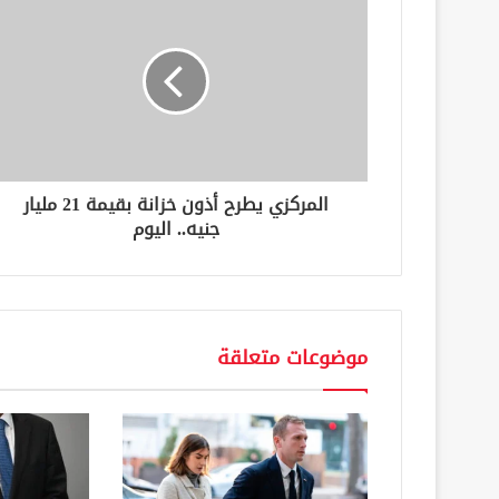
ل
إ
ل
ك
ت
ر
و
ن
المركزي يطرح أذون خزانة بقيمة 21 مليار
ي
جنيه.. اليوم
موضوعات متعلقة